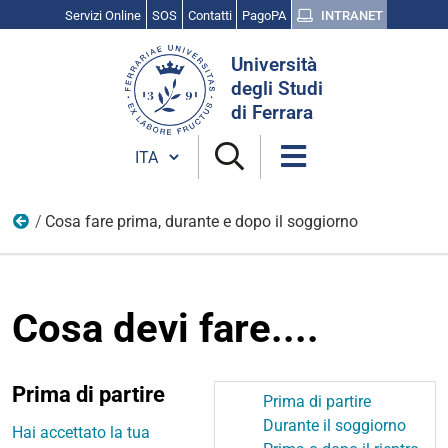
Servizi Online
SOS
Contatti
PagoPA
INTRANET
Cerca
Università
nel
degli Studi
sito
di Ferrara
Cambia lingua
Cosa fare prima, durante e dopo il soggiorno
Atlante
Cosa devi fare....
Prima di partire
Prima di partire
Durante il soggiorno
Hai accettato la tua