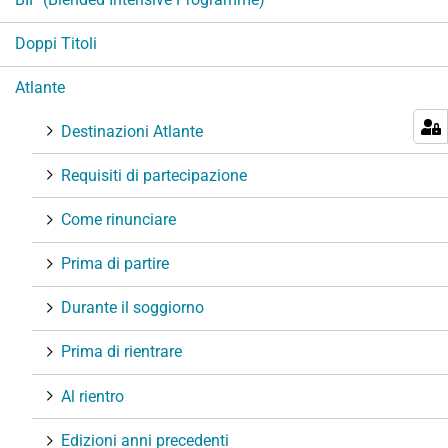
a
Doppi Titoli
z
i
Atlante
o
n
Destinazioni Atlante
e
Requisiti di partecipazione
Come rinunciare
Prima di partire
Durante il soggiorno
Prima di rientrare
Al rientro
Edizioni anni precedenti