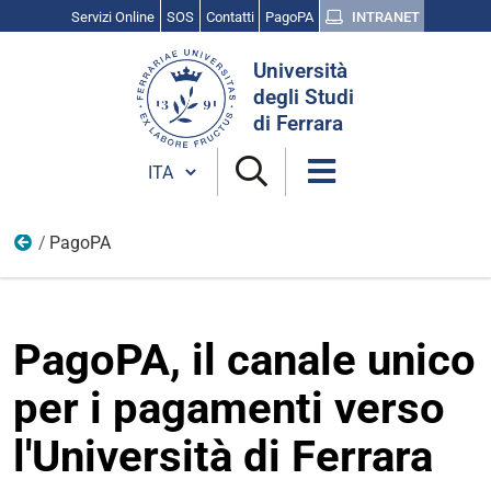
Servizi Online
SOS
Contatti
PagoPA
INTRANET
Cerca
Università
nel
degli Studi
sito
di Ferrara
Cambia lingua
PagoPA
Home
PagoPA, il canale unico
per i pagamenti verso
l'Università di Ferrara