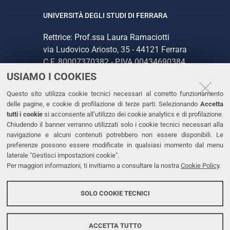
UNIVERSITÀ DEGLI STUDI DI FERRARA
Rettrice: Prof.ssa Laura Ramaciotti
via Ludovico Ariosto, 35 - 44121 Ferrara
C.F. 80007370382 - P.IVA 00434690384
USIAMO I COOKIES
CONTATTI
Questo sito utilizza cookie tecnici necessari al corretto funzionamento
delle pagine, e cookie di profilazione di terze parti. Selezionando
Accetta
Tel. +39 0532 293111
tutti i cookie
si acconsente all’utilizzo dei cookie analytics e di profilazione.
Chiudendo il banner verranno utilizzati solo i cookie tecnici necessari alla
Fax. +39 0532 293031
navigazione e alcuni contenuti potrebbero non essere disponibili. Le
PEC
preferenze possono essere modificate in qualsiasi momento dal menu
laterale "Gestisci impostazioni cookie".
Per maggiori informazioni, ti invitiamo a consultare la nostra
Cookie Policy
.
LINKS
Accessibilità
SOLO COOKIE TECNICI
Protezione dati personali
Cookies
ACCETTA TUTTO