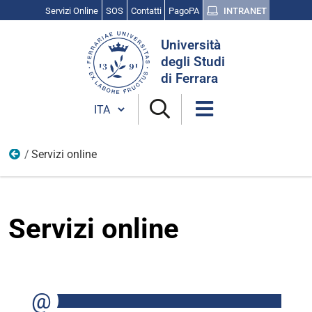
Servizi Online
SOS
Contatti
PagoPA
INTRANET
Cerca
Università
nel
degli Studi
sito
di Ferrara
Cambia lingua
Servizi online
Home
Servizi online