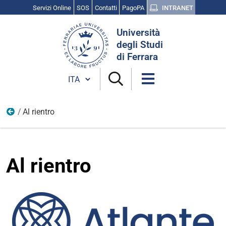
Servizi Online
SOS
Contatti
PagoPA
INTRANET
Cerca
Università
nel
degli Studi
sito
di Ferrara
Cambia lingua
Al rientro
Atlante
Al rientro