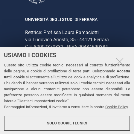
UNIVERSITÀ DEGLI STUDI DI FERRARA
Rettrice: Prof.ssa Laura Ramaciotti
via Ludovico Ariosto, 35 - 44121 Ferrara
C.F. 80007370382 - P.IVA 00434690384
USIAMO I COOKIES
CONTATTI
Questo sito utilizza cookie tecnici necessari al corretto funzionamento
delle pagine, e cookie di profilazione di terze parti. Selezionando
Accetta
Tel. +39 0532 293111
tutti i cookie
si acconsente all’utilizzo dei cookie analytics e di profilazione.
Chiudendo il banner verranno utilizzati solo i cookie tecnici necessari alla
Fax. +39 0532 293031
navigazione e alcuni contenuti potrebbero non essere disponibili. Le
PEC
preferenze possono essere modificate in qualsiasi momento dal menu
laterale "Gestisci impostazioni cookie".
Per maggiori informazioni, ti invitiamo a consultare la nostra
Cookie Policy
.
LINKS
Accessibilità
SOLO COOKIE TECNICI
Protezione dati personali