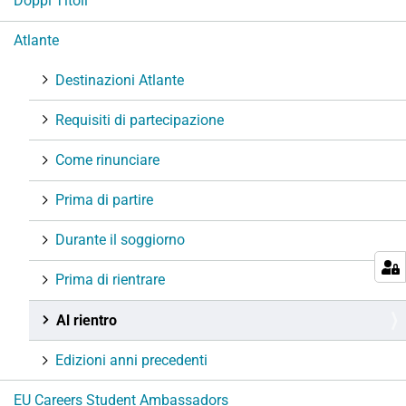
Doppi Titoli
z
i
Atlante
o
n
Destinazioni Atlante
e
Requisiti di partecipazione
Come rinunciare
Prima di partire
Durante il soggiorno
Prima di rientrare
Al rientro
Edizioni anni precedenti
EU Careers Student Ambassadors