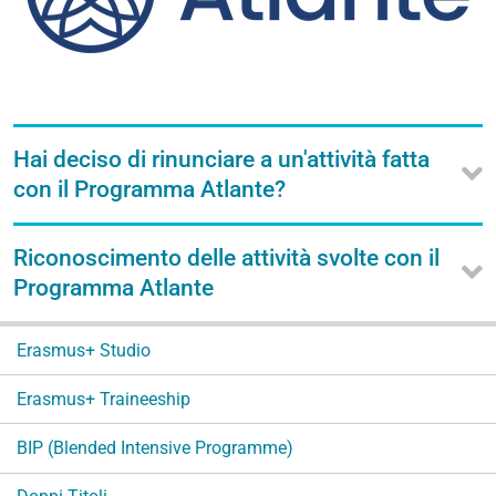
Hai deciso di rinunciare a un'attività fatta
con il Programma Atlante?
Riconoscimento delle attività svolte con il
Programma Atlante
N
Erasmus+ Studio
a
v
Erasmus+ Traineeship
i
g
BIP (Blended Intensive Programme)
a