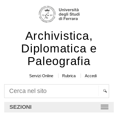
Salta
Strumenti
ai
personali
contenuti.
|
Archivistica,
Salta
alla
Diplomatica e
navigazione
Paleografia
Servizi Online
Rubrica
Accedi
Cerca nel sito
Ricerca
SEZIONI
avanzata…