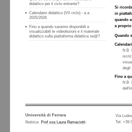
didattico per il ciclo entrante?
Si ricord
Calendario didattico (VII ciclo) - a.a.
in piatta
2025/2026
quando as
a proprio
Fino a quando saranno disponibili e
visualizzabili le videolezioni e il materiale
Quando sa
didattico sulla piattaforma didattica se@?
Calendario
N.B. 
iscri
visua
degli
Fino a qu
N.B. 
dell'
Università di Ferrara
Via Ludov
Tel. +39
Rettrice:
Prof.ssa Laura Ramaciotti