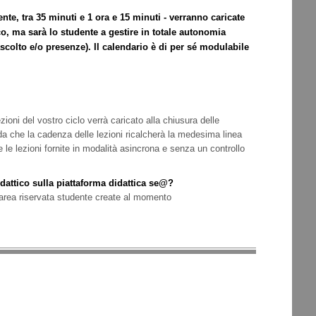
ente, tra 35 minuti e 1 ora e 15 minuti - verranno caricate
co, ma sarà lo studente a gestire in totale autonomia
scolto e/o presenze). Il calendario è di per sé modulabile
ezioni del vostro ciclo verrà caricato alla chiusura delle
orda che la cadenza delle lezioni ricalcherà la medesima linea
e le lezioni fornite in modalità asincrona e senza un controllo
idattico sulla piattaforma didattica se@?
 area riservata studente create al momento