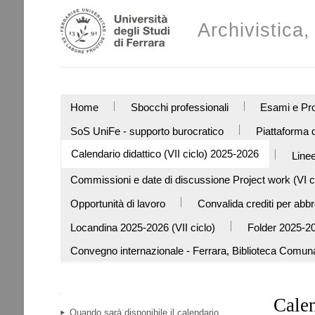
Salta
Strumenti
ai
Archivistica
personali
contenuti.
|
Salta
alla
navigazione
SEZIONI
Home
Sbocchi professionali
Esami e Pro
SoS UniFe - supporto burocratico
Piattaforma
Calendario didattico (VII ciclo) 2025-2026
Linee
Commissioni e date di discussione Project work (VI c
Opportunità di lavoro
Convalida crediti per abb
Locandina 2025-2026 (VII ciclo)
Folder 2025-20
Convegno internazionale - Ferrara, Biblioteca Comun
Navigazione
Calen
Quando sarà disponibile il calendario