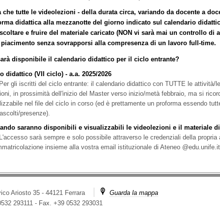
a che tutte le videolezioni - della durata circa, variando da docente a doc
forma didattica alla mezzanotte del giorno indicato sul calendario didatti
coltare e fruire del materiale caricato (NON vi sarà mai un controllo di a
 piacimento senza sovrapporsi alla compresenza di un lavoro full-time.
rà disponibile il calendario didattico per il ciclo entrante?
 didattico (VII ciclo) - a.a. 2025/2026
Per gli iscritti del ciclo entrante: il calendario didattico con TUTTE le attività/l
zioni, in prossimità dell'inizio del Master verso inizio/metà febbraio, ma si ric
lizzabile nel file del ciclo in corso (ed è prettamente un proforma essendo tutt
 ascolti/presenze).
ando saranno disponibili e visualizzabili le videolezioni e il materiale d
L'accesso sarà sempre e solo possibile attraverso le credenziali della propria
immatricolazione insieme alla vostra email istituzionale di Ateneo @edu.unife.it
ico Ariosto 35 - 44121 Ferrara
Guarda la mappa
 0532 293111
-
Fax. +39 0532 293031