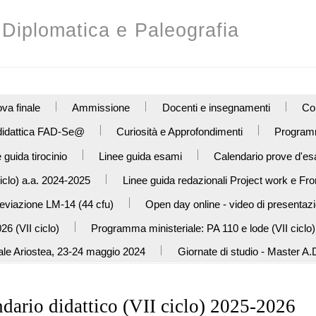
, Diplomatica e Paleografia
va finale
Ammissione
Docenti e insegnamenti
Con
 didattica FAD-Se@
Curiosità e Approfondimenti
Programm
 guida tirocinio
Linee guida esami
Calendario prove d'es
iclo) a.a. 2024-2025
Linee guida redazionali Project work e Fro
reviazione LM-14 (44 cfu)
Open day online - video di presentaz
26 (VII ciclo)
Programma ministeriale: PA 110 e lode (VII ciclo)
ale Ariostea, 23-24 maggio 2024
Giornate di studio - Master A.D
dario didattico (VII ciclo) 2025-2026