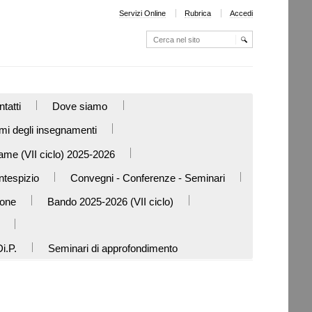
Servizi Online
Rubrica
Accedi
Cerca nel sito
Ricerca
avanzata…
tatti
Dove siamo
i degli insegnamenti
ame (VII ciclo) 2025-2026
ntespizio
Convegni - Conferenze - Seminari
ione
Bando 2025-2026 (VII ciclo)
i.P.
Seminari di approfondimento