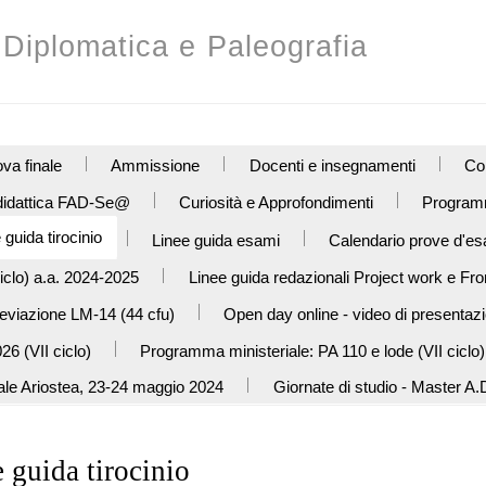
, Diplomatica e Paleografia
va finale
Ammissione
Docenti e insegnamenti
Con
 didattica FAD-Se@
Curiosità e Approfondimenti
Programm
 guida tirocinio
Linee guida esami
Calendario prove d'es
iclo) a.a. 2024-2025
Linee guida redazionali Project work e Fro
reviazione LM-14 (44 cfu)
Open day online - video di presentaz
26 (VII ciclo)
Programma ministeriale: PA 110 e lode (VII ciclo)
ale Ariostea, 23-24 maggio 2024
Giornate di studio - Master A.D
 guida tirocinio