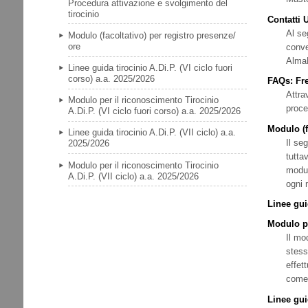
Procedura attivazione e svolgimento del
tirocinio
Contatti 
Al se
Modulo (facoltativo) per registro presenze/
ore
conve
Alma
Linee guida tirocinio A.Di.P. (VI ciclo fuori
corso) a.a. 2025/2026
FAQs: Fre
Attra
Modulo per il riconoscimento Tirocinio
proce
A.Di.P. (VI ciclo fuori corso) a.a. 2025/2026
Modulo (f
Linee guida tirocinio A.Di.P. (VII ciclo) a.a.
Il se
2025/2026
tutta
Modulo per il riconoscimento Tirocinio
modul
A.Di.P. (VII ciclo) a.a. 2025/2026
ogni 
Linee guid
Modulo pe
Il mod
stess
effet
come 
Linee guid