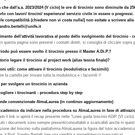
a che dall'a.a. 2023/2024 (V ciclo) le ore di tirocinio sono diminuite da 25
rlo con lavori/ tirocini/ esperienze/ servizio civile in essere o pregress
le compatibilità (chiedere non vi costa nulla!) non esitate a scrivere alla t
andro.bertelli@unife.it
mento dell'attività lavorativa al posto dello svolgimento del tirocinio - co
In questa pagina sono presenti i contatti diretti, si consiglia di cliccare sopra g
riodo può essere svolto il tirocinio presso il Master A.Di.P.?
orio legare il tirocinio al project work (alias tesina finale)?
ni utili: come attivare il tirocinio (modulistica e facsimili)
ire la cartella per trovare tutta la modulistica e i facsimili !!
 per svolgere un tirocinio in azienda
gliere i tirocinanti - procedura step by step
iende convenzionate AlmaLaurea (in continuo aggiornamento)
accademico da indicare nella procedura su AlmaLaurea in fase di attivazion
do il link si aprirà il recap presente nelle "Linee guida tirocinio ADiP (VI cicl
utti i documenti sono sempre presenti/consultabili e scaricabili anche in questa
azione del tirocinio sulla piattaforma AlmaLaurea la figura del tutor accademi
r, il Prof. Sandro Bertelli (per una rapidità e immediatezza burocratica).