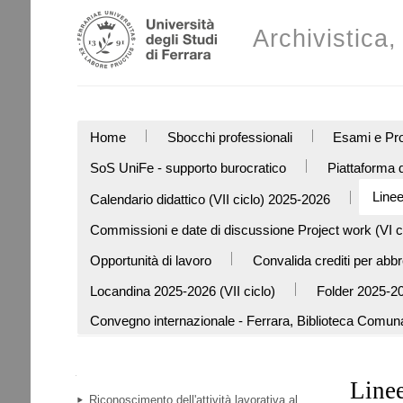
Salta
Strumenti
ai
Archivistica
personali
contenuti.
|
Salta
alla
navigazione
SEZIONI
Home
Sbocchi professionali
Esami e Pro
SoS UniFe - supporto burocratico
Piattaforma
Linee
Calendario didattico (VII ciclo) 2025-2026
Commissioni e date di discussione Project work (VI c
Opportunità di lavoro
Convalida crediti per abb
Locandina 2025-2026 (VII ciclo)
Folder 2025-20
Convegno internazionale - Ferrara, Biblioteca Comun
Navigazione
Linee
Riconoscimento dell'attività lavorativa al