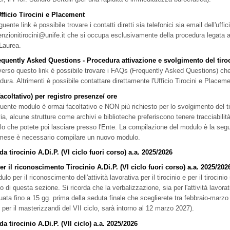
Ufficio Tirocini e Placement
guente link è possibile trovare i contatti diretti sia telefonici sia email dell'uf
nzionitirocini@unife.it che si occupa esclusivamente della procedura legata al
Laurea.
quently Asked Questions - Procedura attivazione e svolgimento del tiro
verso questo link è possibile trovare i FAQs (Frequently Asked Questions) che 
dura. Altrimenti è possibile contattare direttamente l'Ufficio Tirocini e Placem
acoltativo) per registro presenze/ ore
guente modulo è ormai facoltativo e NON più richiesto per lo svolgimento del tir
via, alcune strutture come archivi e biblioteche preferiscono tenere tracciabilità
o che potete poi lasciare presso l'Ente. La compilazione del modulo è la segu
mese è necessario compilare un nuovo modulo.
a tirocinio A.Di.P. (VI ciclo fuori corso) a.a. 2025/2026
r il riconoscimento Tirocinio A.Di.P. (VI ciclo fuori corso) a.a. 2025/202
ulo per il riconoscimento dell'attività lavorativa per il tirocinio e per il tirocin
o di questa sezione. Si ricorda che la verbalizzazione, sia per l'attività lavorati
tuata fino a 15 gg. prima della seduta finale che sceglierete tra febbraio-marzo
per il masterizzandi del VII ciclo, sarà intorno al 12 marzo 2027).
a tirocinio A.Di.P. (VII ciclo) a.a. 2025/2026