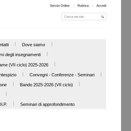
Servizi Online
Rubrica
Accedi
Cerca nel sito
Ricerca
avanzata…
tatti
Dove siamo
i degli insegnamenti
ame (VII ciclo) 2025-2026
ntespizio
Convegni - Conferenze - Seminari
ione
Bando 2025-2026 (VII ciclo)
i.P.
Seminari di approfondimento