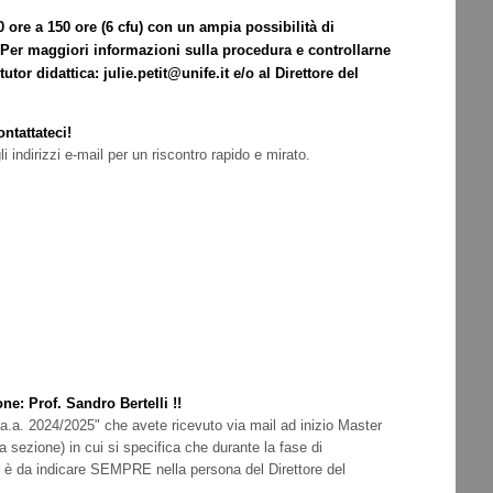
0 ore a 150 ore (6 cfu) con un ampia possibilità di
i. Per maggiori informazioni sulla procedura e controllarne
utor didattica: julie.petit@unife.it e/o al Direttore del
ntattateci!
li indirizzi e-mail per un riscontro rapido e mirato.
e: Prof. Sandro Bertelli !!
o) a.a. 2024/2025" che avete ricevuto via mail ad inizio Master
 sezione) in cui si specifica che durante la fase di
co è da indicare SEMPRE nella persona del Direttore del