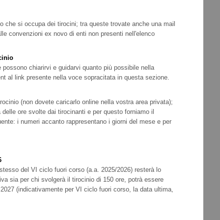
ficio che si occupa dei tirocini; tra queste trovate anche una mail
le convenzioni ex novo di enti non presenti nell'elenco
cinio
possono chiarirvi e guidarvi quanto più possibile nella
ent al link presente nella voce sopracitata in questa sezione.
ocinio (non dovete caricarlo online nella vostra area privata);
 delle ore svolte dai tirocinanti e per questo forniamo il
ente: i numeri accanto rappresentano i giorni del mese e per
6
io stesso del VI ciclo fuori corso (a.a. 2025/2026) resterà lo
va sia per chi svolgerà il tirocinio di 150 ore, potrà essere
 2027 (indicativamente per VI ciclo fuori corso, la data ultima,