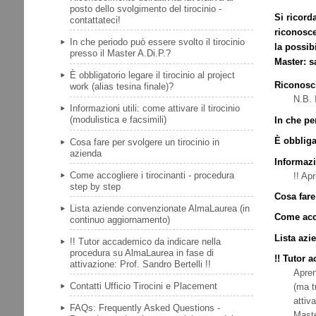
posto dello svolgimento del tirocinio -
Si ricord
contattateci!
riconosce
In che periodo può essere svolto il tirocinio
la possibi
presso il Master A.Di.P.?
Master: s
È obbligatorio legare il tirocinio al project
Riconosci
work (alias tesina finale)?
N.B. 
Informazioni utili: come attivare il tirocinio
(modulistica e facsimili)
In che pe
È obbligat
Cosa fare per svolgere un tirocinio in
azienda
Informazio
Come accogliere i tirocinanti - procedura
!! Apr
step by step
Cosa fare
Lista aziende convenzionate AlmaLaurea (in
Come acco
continuo aggiornamento)
Lista az
!! Tutor accademico da indicare nella
procedura su AlmaLaurea in fase di
!! Tutor 
attivazione: Prof. Sandro Bertelli !!
Apren
Contatti Ufficio Tirocini e Placement
(ma t
attiv
FAQs: Frequently Asked Questions -
Maste