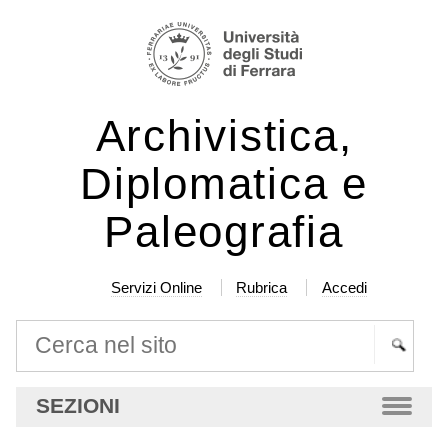
Salta
Strumenti
ai
personali
contenuti.
|
Archivistica,
Salta
alla
Diplomatica e
navigazione
Paleografia
Servizi Online
Rubrica
Accedi
Cerca nel sito
Ricerca
SEZIONI
avanzata…