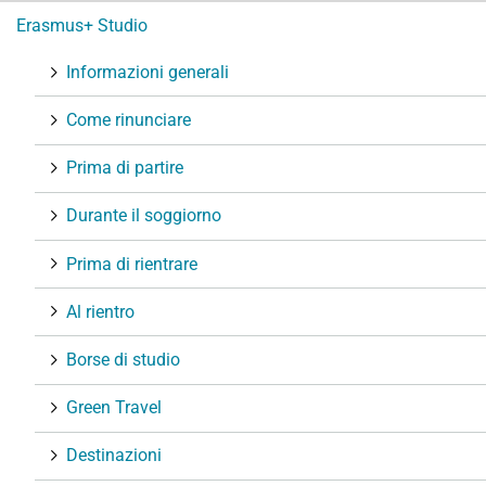
N
Erasmus+ Studio
a
v
Informazioni generali
i
g
Come rinunciare
a
Prima di partire
z
i
Durante il soggiorno
o
n
Prima di rientrare
e
Al rientro
Borse di studio
Green Travel
Destinazioni