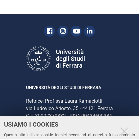
Facebook
Instagram
Youtube
Linkedin
Università
degli Studi
di Ferrara
UNIVERSITÀ DEGLI STUDI DI FERRARA
Rettrice: Prof.ssa Laura Ramaciotti
via Ludovico Ariosto, 35 - 44121 Ferrara
C.F. 80007370382 - P.IVA 00434690384
USIAMO I COOKIES
CONTATTI
Questo sito utilizza cookie tecnici necessari al corretto funzionamento