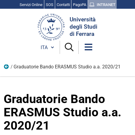
Servizi Online
SOS
Contatti
PagoPA
INTRANET
Cerca
Università
nel
degli Studi
sito
di Ferrara
Cambia lingua
Graduatorie Bando ERASMUS Studio a.a. 2020/21
Erasmus+ Studio
Graduatorie Bando
ERASMUS Studio a.a.
2020/21