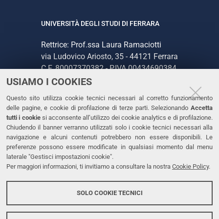
UNIVERSITÀ DEGLI STUDI DI FERRARA
Rettrice: Prof.ssa Laura Ramaciotti
via Ludovico Ariosto, 35 - 44121 Ferrara
C.F. 80007370382 - P.IVA 00434690384
USIAMO I COOKIES
CONTATTI
Questo sito utilizza cookie tecnici necessari al corretto funzionamento
delle pagine, e cookie di profilazione di terze parti. Selezionando
Accetta
Tel. +39 0532 293111
tutti i cookie
si acconsente all’utilizzo dei cookie analytics e di profilazione.
Chiudendo il banner verranno utilizzati solo i cookie tecnici necessari alla
Fax. +39 0532 293031
navigazione e alcuni contenuti potrebbero non essere disponibili. Le
PEC
preferenze possono essere modificate in qualsiasi momento dal menu
laterale "Gestisci impostazioni cookie".
Per maggiori informazioni, ti invitiamo a consultare la nostra
Cookie Policy
.
LINKS
Accessibilità
SOLO COOKIE TECNICI
Protezione dati personali