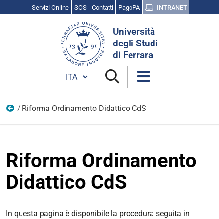
Servizi Online
SOS
Contatti
PagoPA
INTRANET
Cerca
Università
nel
degli Studi
sito
di Ferrara
Cambia lingua
Riforma Ordinamento Didattico CdS
AQ della Didattica
Riforma Ordinamento
Didattico CdS
In questa pagina è disponibile la procedura seguita in