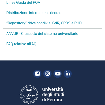
Linee Guida del PQA
Distribuzione interna delle risorse
“Repository” drive condivisi GdR, CPDS e PHD
ANVUR - Cruscotto del sistema universitario
FAQ relative all'AQ
Facebook
Instagram
Youtube
Linkedin
Università
degli Studi
di Ferrara