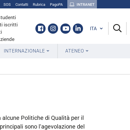
SOS
Contatti
Rubrica
PagoPA
INTRANET
studenti
i iscritti
Cambia lingua
Facebook
Instagram
Youtube
Linkedin
i
aziende
INTERNAZIONALE
ATENEO
 alcune Politiche di Qualità per il
 principali sono l'agevolazione del