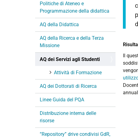
Politiche di Ateneo e
c
Programmazione della didattica
p
d
AQ della Didattica
AQ della Ricerca e della Terza
Risulta
Missione
Il ques
AQ dei Servizi agli Studenti
soddisf
vengon
Attività di Formazione
utiliz
Docenti
AQ dei Dottorati di Ricerca
annual
Linee Guida del PQA
Distribuzione interna delle
risorse
“Repository” drive condivisi GdR,