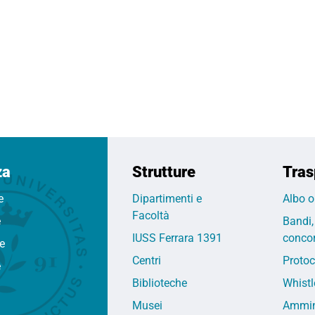
za
Strutture
Tras
e
Dipartimenti e
Albo o
Facoltà
e
Bandi,
IUSS Ferrara 1391
concor
fe
Centri
Protoc
e
Biblioteche
Whistl
Musei
Ammin