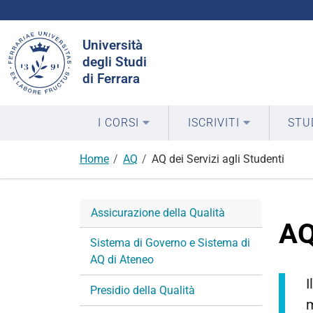
Cerca
Università
nel
degli Studi
sito
di Ferrara
I CORSI
ISCRIVITI
STU
Home
AQ
AQ dei Servizi agli Studenti
Assicurazione della Qualità
AQ
Sistema di Governo e Sistema di
AQ di Ateneo
I
Presidio della Qualità
m