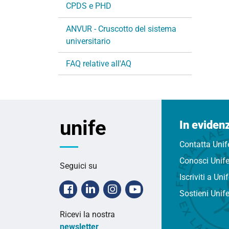
CPDS e PHD
ANVUR - Cruscotto del sistema
universitario
FAQ relative all'AQ
unife
In eviden
Contatta Unif
Conosci Unif
Seguici su
Iscriviti a Uni
Facebook
Linkedin
Instagram
Youtube
Sostieni Unif
Ricevi la nostra
newsletter