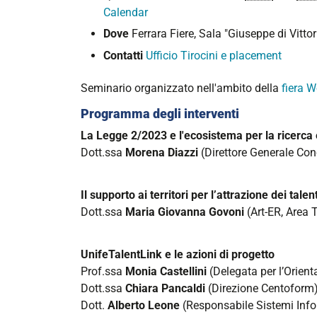
placement/placement/eventi-
Calendar
utl/unifetalentlink-
Dove
Ferrara Fiere, Sala "Giuseppe di Vitto
formare-
Contatti
Ufficio Tirocini e placement
connettere-
e-
Seminario organizzato nell'ambito della
fiera 
valorizzare-
Programma degli interventi
i-
talenti
La Legge 2/2023 e l'ecosistema per la ricerca
UnifeTalentLink:
Dott.ssa
Morena Diazzi
(Direttore Generale Co
formare,
connettere
Il supporto ai territori per l’attrazione dei tale
e
Dott.ssa
Maria Giovanna Govoni
(Art-ER, Area T
valorizzare
i
talenti
UnifeTalentLink e le azioni di progetto
Prof.ssa
Monia Castellini
(Delegata per l’Orient
2024-
Dott.ssa
Chiara Pancaldi
(Direzione Centoform
11-
Dott.
Alberto Leone
(Responsabile Sistemi Infor
27T14:30:00+01:00