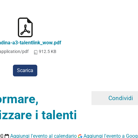
ndina-a3-talentlink_wow.pdf
application/pdf
912.5 KB
Scarica
ormare,
Condividi
zzare i talenti
00
Aggiungi l'evento al calendario
Aggiungi l'evento a Goog