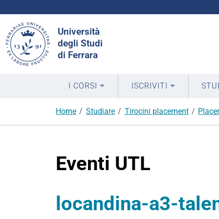
Cerca
Università
nel
degli Studi
sito
di Ferrara
I CORSI
ISCRIVITI
STU
Home
Studiare
Tirocini placement
Place
Eventi UTL
locandina-a3-tale