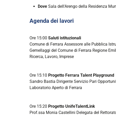
utl/talent-
Dove
Sala dell'Arengo della Residenza Muni
playground
Forum
Agenda dei lavori
locale
Ferrara
Talent
Ore 15:00
Saluti istituzionali
Playground
Comune di Ferrara Assessore alle Pubblica Istru
Gemellaggi del Comune di Ferrara Regione Emil
2024-
Ricerca, Lavoro, Imprese
10-
24T15:00:00+02:00
2024-
Ore 15:10
Progetto Ferrara Talent Playground
10-
Sandro Bastia Dirigente Servizio Pari Opportuni
24T18:00:00+02:00
Laboratorio Aperto di Ferrara
Ore 15:20
Progetto UnifeTalentLink
Prof.ssa Monia Castellini Delegata del Rettorato 