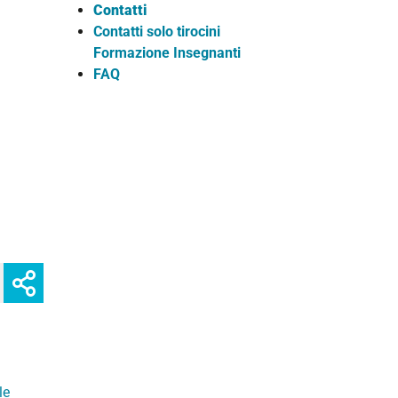
Contatti
Contatti solo tirocini
Formazione Insegnanti
FAQ
Mostra
Facebook
Twitter
Linkedin
o
nascondi
opzioni
di
condivisione
le