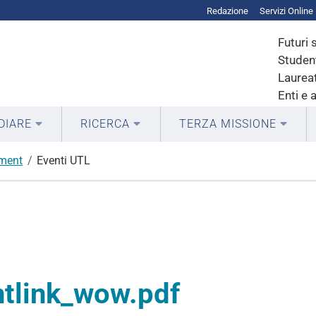
Redazione
Servizi Online
Futuri 
Student
Laureat
Enti e 
DIARE
RICERCA
TERZA MISSIONE
ment
Eventi UTL
ntlink_wow.pdf