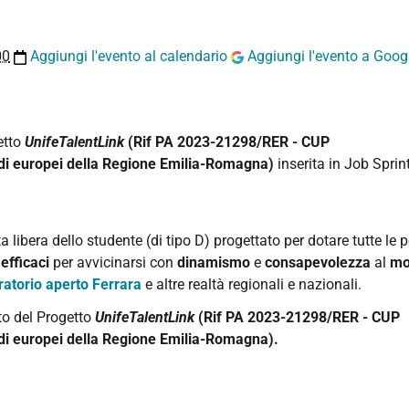
00
Aggiungi l'evento al calendario
Aggiungi l'evento a Goog
etto
UnifeTalentLink
(Rif PA 2023-21298/RER - CUP
ndi europei della Regione Emilia-Romagna)
inserita in Job Sprin
libera dello studente (di tipo D) progettato per dotare tutte le 
efficaci
per avvicinarsi con
dinamismo
e
consapevolezza
al
mo
atorio aperto Ferrara
e altre realtà regionali e nazionali.
to del Progetto
UnifeTalentLink
(Rif PA 2023-21298/RER - CUP
di europei della Regione Emilia-Romagna).