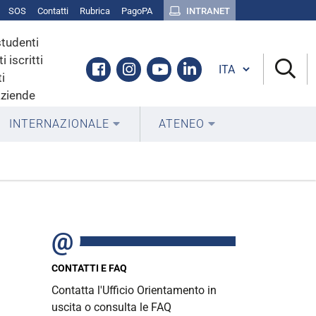
SOS
Contatti
Rubrica
PagoPA
INTRANET
studenti
i iscritti
Cambia lingua
Facebook
Instagram
Youtube
Linkedin
i
aziende
INTERNAZIONALE
ATENEO
CONTATTI E FAQ
Contatta l'Ufficio Orientamento in
uscita o consulta le FAQ