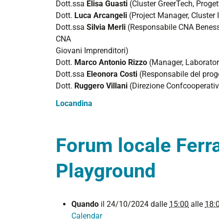
Dott.ssa
Elisa Guasti
(Cluster GreerTech, Progett
2024-
Dott.
Luca Arcangeli
(Project Manager, Cluster 
11-
Dott.ssa
Silvia Merli
(Responsabile CNA Benesse
27T16:00:00+01:00
CNA
Giovani Imprenditori)
Dott.
Marco Antonio Rizzo
(Manager, Laborator
Dott.ssa
Eleonora Costi
(Responsabile del prog
Dott.
Ruggero Villani
(Direzione Confcooperativ
Locandina
Forum locale Ferra
Playground
https://www.unife.it/it/studiare/tirocini-
Quando
il
24/10/2024
dalle
15:00
alle
18:
placement/placement/eventi-
Calendar