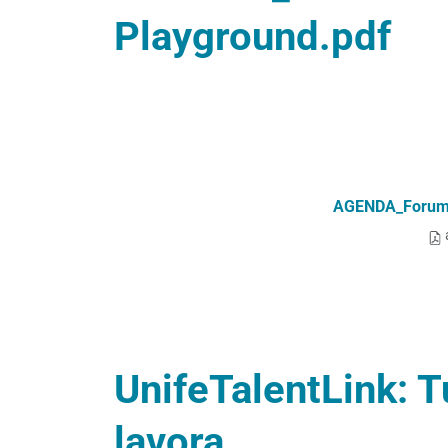
Playground.pdf
AGENDA_Forum L
UnifeTalentLink: Tu
lavora