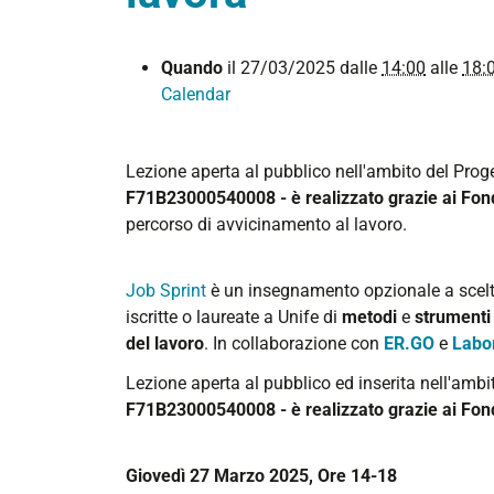
https://www.unife.it/it/studiare/tirocini-
Quando
il
27/03/2025
dalle
14:00
alle
18:
placement/placement/eventi-
Calendar
utl/tutele-
di-
Lezione aperta al pubblico nell'ambito del Prog
chi-
F71B23000540008 - è realizzato grazie ai Fo
lavora
percorso di avvicinamento al lavoro.
UnifeTalentLink:
Tutele
di
Job Sprint
è un
insegnamento opzionale a scelta 
chi
iscritte o laureate a Unife di
metodi
e
strumenti 
lavora
del lavoro
.
In collaborazione con
ER.GO
e
Labor
2025-
Lezione aperta al pubblico ed inserita nell'ambi
03-
F71B23000540008 - è realizzato grazie ai Fon
27T14:00:00+01:00
2025-
Giovedì 27 Marzo 2025, Ore 14-18
03-