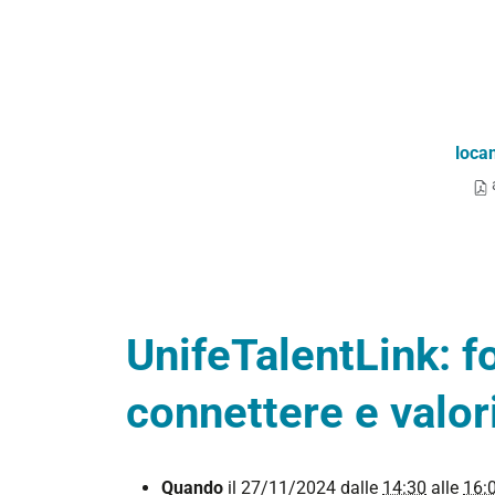
loca
UnifeTalentLink: f
connettere e valori
https://www.unife.it/it/studiare/tirocini-
Quando
il
27/11/2024
dalle
14:30
alle
16: