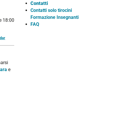
Contatti
Contatti solo tirocini
Formazione Insegnanti
le
18:00
FAQ
ndar
narsi
rara
e