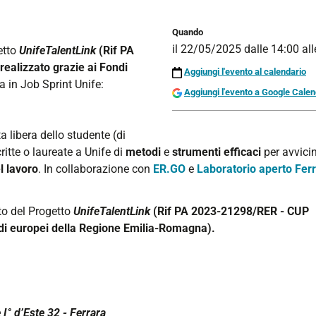
Quando
il
22/05/2025
dalle
14:00
al
etto
UnifeTalentLink
(Rif PA
alizzato grazie ai Fondi
Aggiungi l'evento al calendario
ta in Job Sprint Unife:
Aggiungi l'evento a Google Cale
 libera dello studente (di
ritte o laureate a Unife di
metodi
e
strumenti efficaci
per avvici
 lavoro
.
In collaborazione con
ER.GO
e
Laboratorio aperto Fer
to del Progetto
UnifeTalentLink
(Rif PA 2023-21298/RER - CUP
di europei della Regione Emilia-Romagna).
I° d’Este 32 - Ferrara