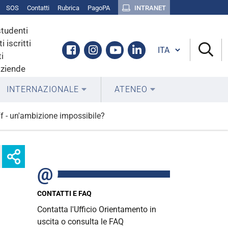
SOS
Contatti
Rubrica
PagoPA
INTRANET
studenti
i iscritti
Cambia lingua
Facebook
Instagram
Youtube
Linkedin
i
aziende
INTERNAZIONALE
ATENEO
ff - un'ambizione impossibile?
Mostra
Facebook
Twitter
Linkedin
o
nascondi
opzioni
CONTATTI E FAQ
di
Contatta l'Ufficio Orientamento in
condivisione
uscita o consulta le FAQ