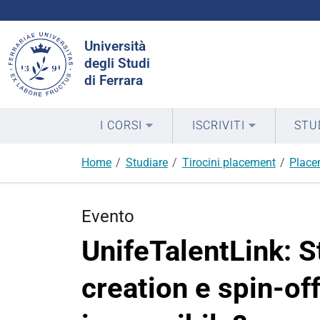
Cerca
Università
nel
degli Studi
sito
di Ferrara
I CORSI
ISCRIVITI
STU
Home
Studiare
Tirocini placement
Place
Evento
UnifeTalentLink: S
creation e spin-of