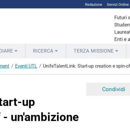
Redazione
Servizi Online
Futuri 
Student
Laureat
Enti e 
DIARE
RICERCA
TERZA MISSIONE
ment
Eventi UTL
UnifeTalentLink: Start-up creation e spin-o
Condividi
tart-up
f - un'ambizione