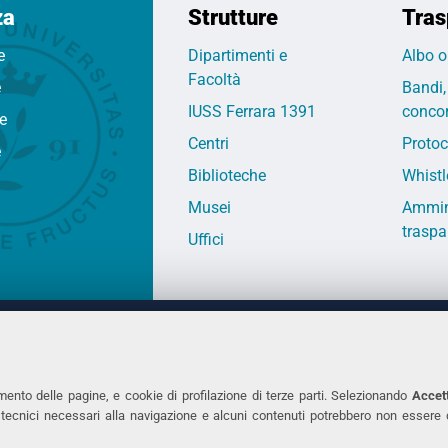
za
Strutture
Tras
e
Dipartimenti e
Albo o
Facoltà
e
Bandi,
IUSS Ferrara 1391
concor
fe
Centri
Protoc
e
Biblioteche
Whistl
Musei
Ammin
traspa
Uffici
 DEGLI STUDI DI FERRARA
CONTATTI
Prof.ssa Laura Ramaciotti
Tel. +39 0532 2931
mento delle pagine, e cookie di profilazione di terze parti. Selezionando
Accett
ie tecnici necessari alla navigazione e alcuni contenuti potrebbero non essere
co Ariosto, 35 - 44121 Ferrara
Fax. +39 0532 293
7370382 - P.IVA 00434690384
PEC