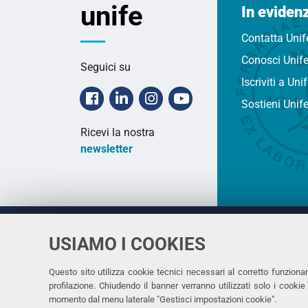
unife
In eviden
Contatta Unif
Conosci Unif
Seguici su
Iscriviti a Uni
Facebook
Linkedin
Instagram
Youtube
Sostieni Unif
Ricevi la nostra
newsletter
USIAMO I COOKIES
Università
UNIVERSITÀ
degli Studi
Rettrice: 
di Ferrara
Questo sito utilizza cookie tecnici necessari al corretto funziona
profilazione. Chiudendo il banner verranno utilizzati solo i cook
via Ludovi
momento dal menu laterale "Gestisci impostazioni cookie".
C.F. 8000