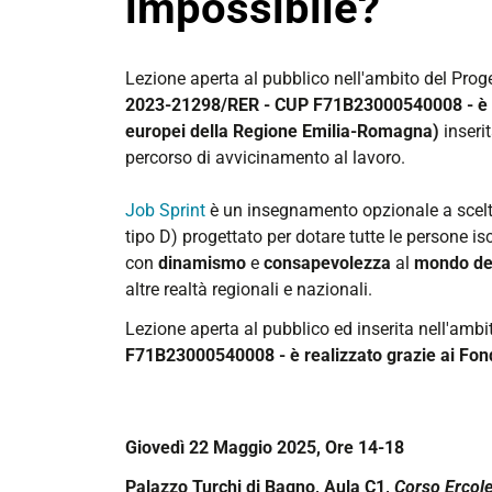
impossibile?
https://www.unife.it/it/studiare/tirocini-
placement/placement/eventi-
Lezione aperta al pubblico nell'ambito del Prog
utl/unifetalentlink-
2023-21298/RER - CUP F71B23000540008 - è re
start-
europei della Regione Emilia-Romagna)
inseri
up-
percorso di avvicinamento al lavoro.
creation-
e-
Job Sprint
è un
insegnamento opzionale a scelta
spin-
tipo D) progettato per dotare tutte le persone isc
off-
con
dinamismo
e
consapevolezza
al
mondo del
unambizione-
altre realtà regionali e nazionali.
impossibile
Lezione aperta al pubblico ed inserita nell'ambi
UnifeTalentLink:
F71B23000540008 - è realizzato grazie ai Fon
Start-
up
creation
Giovedì 22 Maggio 2025, Ore 14-18
e
spin-
Palazzo Turchi di Bagno, Aula C1,
Corso Ercole 