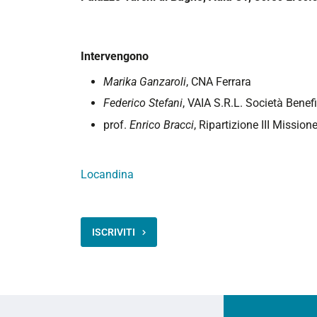
off
-
un'ambizione
Intervengono
impossibile?
2025-
Marika Ganzaroli
, CNA Ferrara
05-
Federico Stefani
, VAIA S.R.L. Società Benefi
22T14:00:00+02:00
prof.
Enrico Bracci
, Ripartizione III Missione
2025-
05-
22T18:00:00+02:00
Locandina
ISCRIVITI