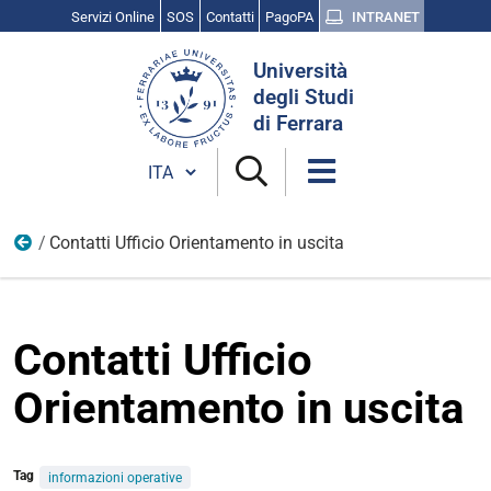
Servizi Online
SOS
Contatti
PagoPA
INTRANET
Cerca
Università
nel
degli Studi
sito
di Ferrara
Cambia lingua
Contatti Ufficio Orientamento in uscita
Tirocini placement
Contatti Ufficio
Orientamento in uscita
Tag
informazioni operative