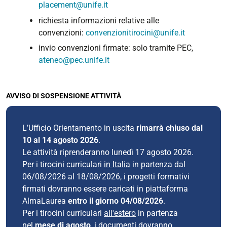
placement@unife.it
richiesta informazioni relative alle
convenzioni:
convenzionitirocini@unife.it
invio convenzioni firmate: solo tramite PEC,
ateneo@pec.unife.it
AVVISO DI SOSPENSIONE ATTIVITÀ
L’Ufficio Orientamento in uscita
rimarrà chiuso dal
10 al 14 agosto 2026
.
Le attività riprenderanno lunedì 17 agosto 2026.
Per i tirocini curriculari
in Italia
in partenza dal
06/08/2026 al 18/08/2026, i progetti formativi
firmati dovranno essere caricati in piattaforma
AlmaLaurea
entro il giorno 04/08/2026
.
Per i tirocini curriculari
all'estero
in partenza
nel
mese di agosto
, i documenti dovranno