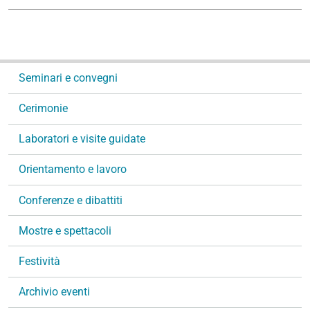
N
Seminari e convegni
a
v
Cerimonie
i
g
Laboratori e visite guidate
a
Orientamento e lavoro
z
i
Conferenze e dibattiti
o
n
Mostre e spettacoli
e
Festività
Archivio eventi