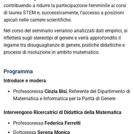
Evento
contribuendo a ridurre la partecipazione femminile ai corsi
"La
di laurea STEM e, successivamente, l’accesso a posizioni
Matematica
apicali nelle carriere scientifiche.
non
Nel corso del seminario verranno analizzati dati empirici, si
conosce
rifletterà sugli stereotipi di genere e verrà approfondito il
differenze
legame tra disuguaglianze di genere, pratiche didattiche e
di
processi di risoluzione in ambito matematico.
genere"
2026-
03-
Programma
09T16:30:00+01:00
Introduce e modera
2026-
Professoressa
Cinzia Bisi
, Referente del Dipartimento di
03-
Matematica e Informatica per la Parità di Genere
09T19:30:00+01:00
Intervengono Ricercatrici di Didattica della Matematica
Professoressa
Federica Ferretti
Dottoressa
Serena Monica