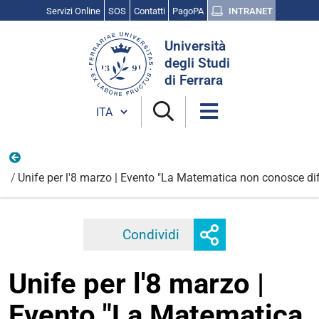
Servizi Online
SOS
Contatti
PagoPA
INTRANET
Cerca
Università
nel
degli Studi
sito
di Ferrara
Cambia lingua
Marzo
Unife per l'8 marzo | Evento "La Matematica non conosce dif
Mostra
Condividi
Facebook
Twitter
Linkedi
o
nascondi
Unife per l'8 marzo |
opzioni
di
Evento "La Matematica
condivisione