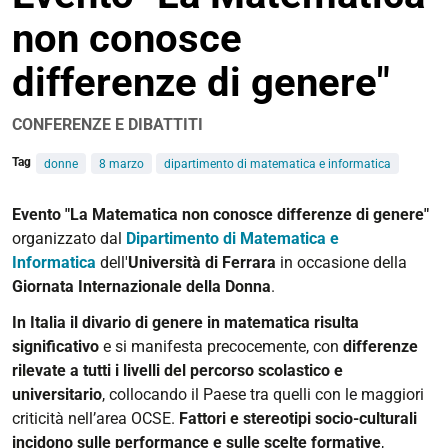
non conosce
differenze di genere"
CONFERENZE E DIBATTITI
Tag
donne
8 marzo
dipartimento di matematica e informatica
https://www.unife.it/it/eventi/2026/marzo/matematica-
Evento "La Matematica non conosce differenze di genere"
non-
organizzato dal
Dipartimento di Matematica e
conosce-
Informatica
dell'
Università di Ferrara
in occasione della
differenze-
Giornata Internazionale della Donna
.
genere
In Italia il divario di genere in matematica risulta
Unife
significativo
e si manifesta precocemente, con
differenze
per
rilevate a tutti i livelli del percorso scolastico e
l'8
universitario
, collocando il Paese tra quelli con le maggiori
marzo
criticità nell’area OCSE.
Fattori e stereotipi socio-culturali
|
incidono sulle performance e sulle scelte formative
,