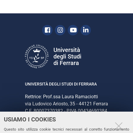
Facebook
Instagram
Youtube
Linkedin
Università
degli Studi
di Ferrara
UNIVERSITÀ DEGLI STUDI DI FERRARA
Rettrice: Prof.ssa Laura Ramaciotti
via Ludovico Ariosto, 35 - 44121 Ferrara
C.F. 80007370382 - P.IVA 00434690384
USIAMO I COOKIES
CONTATTI
Questo sito utilizza cookie tecnici necessari al corretto funzionamento