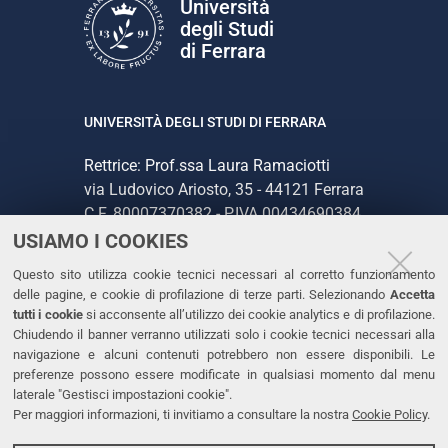
Università
degli Studi
di Ferrara
UNIVERSITÀ DEGLI STUDI DI FERRARA
Rettrice: Prof.ssa Laura Ramaciotti
via Ludovico Ariosto, 35 - 44121 Ferrara
C.F. 80007370382 - P.IVA 00434690384
USIAMO I COOKIES
CONTATTI
Questo sito utilizza cookie tecnici necessari al corretto funzionamento
delle pagine, e cookie di profilazione di terze parti. Selezionando
Accetta
Tel. +39 0532 293111
tutti i cookie
si acconsente all’utilizzo dei cookie analytics e di profilazione.
Chiudendo il banner verranno utilizzati solo i cookie tecnici necessari alla
Fax. +39 0532 293031
navigazione e alcuni contenuti potrebbero non essere disponibili. Le
PEC
preferenze possono essere modificate in qualsiasi momento dal menu
laterale "Gestisci impostazioni cookie".
Per maggiori informazioni, ti invitiamo a consultare la nostra
Cookie Policy
.
LINKS