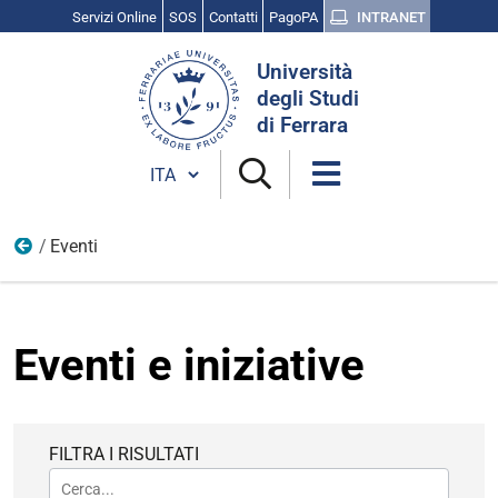
Servizi Online
SOS
Contatti
PagoPA
INTRANET
Cerca
Università
nel
degli Studi
sito
di Ferrara
Cambia lingua
Eventi
Home
Eventi e iniziative
FILTRA I RISULTATI