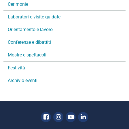
v
Cerimonie
i
g
Laboratori e visite guidate
a
Orientamento e lavoro
z
i
Conferenze e dibattiti
o
n
Mostre e spettacoli
e
Festività
Archivio eventi
Facebook
Instagram
Youtube
Linkedin