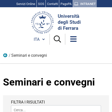
Servizi Online
SOS
Contatti
PagoPA
INTRANET
Cerca
Università
nel
degli Studi
sito
di Ferrara
Cambia lingua
Seminari e convegni
Eventi
Seminari e convegni
FILTRA I RISULTATI