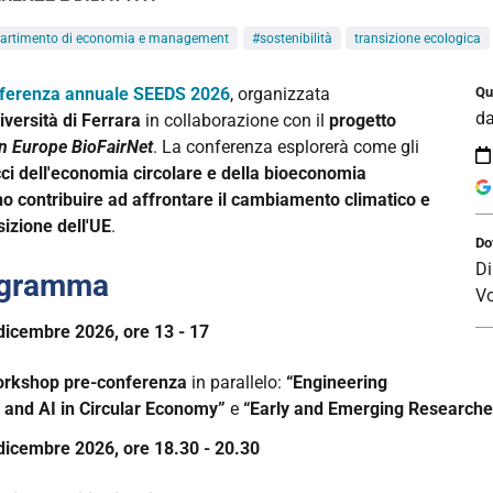
partimento di economia e management
#sostenibilità
transizione ecologica
//www.unife.it/it/eventi/2026/dicembre/seeds-
ferenza annuale SEEDS 2026
, organizzata
Qu
d
-
iversità di Ferrara
in collaborazione con il
progetto
ence-
n Europe BioFairNet
. La conferenza esplorerà come gli
ci dell'economia circolare e della bioeconomia
o contribuire ad affrontare il cambiamento climatico e
sizione dell'UE
.
Do
ence
Di
ogramma
Vo
dicembre 2026, ore 13 - 17
rkshop pre-conferenza
in parallelo:
“Engineering
 and AI in Circular Economy”
e
“Early and Emerging Research
dicembre 2026, ore 18.30 - 20.30