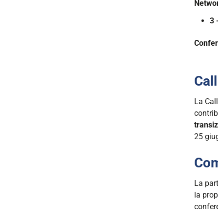
giugno
Networ
2026-
3 
12-
02T09:
Confer
2026-
12-
04T20:
Cal
La Cal
contrib
transi
25 giu
Com
La par
la prop
confer