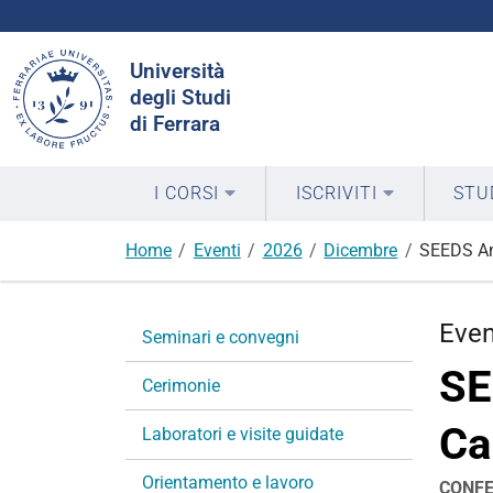
Cerca
Università
nel
degli Studi
sito
di Ferrara
I CORSI
ISCRIVITI
STU
Home
Eventi
2026
Dicembre
SEEDS Ann
N
Eve
Seminari e convegni
a
SE
v
Cerimonie
i
Ca
g
Laboratori e visite guidate
a
Orientamento e lavoro
z
CONFE