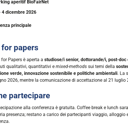
king aperitif BioFairNet
- 4 dicembre 2026
00:00+01:00
enza principale
00:00+01:00
l for papers
l for Papers è aperta a
studiose/i senior, dottorande/i, post-doc 
uti qualitativi, quantitativi e
mixed-methods
sui temi della
soste
zione verde, innovazione sostenibile e politiche ambientali
. La 
gno 2026, mentre la comunicazione di accettazione al 21 luglio 
e partecipare
tecipazione alla conferenza è gratuita. Coffee break e lunch sar
ria presenza; restano a carico dei partecipanti viaggio, alloggio 
enza.