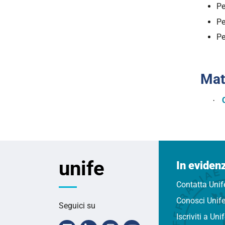
Pe
Pe
Pe
Mate
·
unife
In eviden
Contatta Unif
Conosci Unif
Seguici su
Iscriviti a Uni