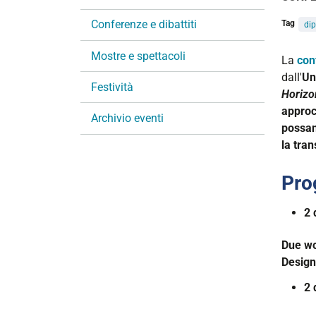
i
Conferenze e dibattiti
Tag
di
o
n
Mostre e spettacoli
https:
La
con
e
annual
dall'
Un
Festività
confer
Horizo
2026
approc
Archivio eventi
possan
SEEDS
la tran
Annual
Confer
Pr
2026
|
2 
Call
for
Due wo
papers
Design
entro
il
2 
25