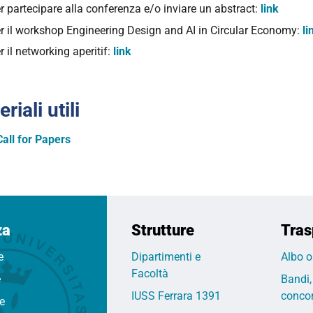
r partecipare alla conferenza e/o inviare un abstract:
link
r il workshop Engineering Design and AI in Circular Economy:
li
r il networking aperitif:
link
riali utili
Call for Papers
za
Strutture
Tras
e
Dipartimenti e
Albo o
Facoltà
e
Bandi,
IUSS Ferrara 1391
concor
fe