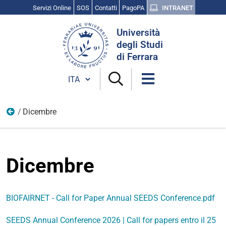
Servizi Online
SOS
Contatti
PagoPA
INTRANET
Cerca
Università
nel
degli Studi
sito
di Ferrara
Cambia lingua
Dicembre
2026
Dicembre
BIOFAIRNET - Call for Paper Annual SEEDS Conference.pdf
SEEDS Annual Conference 2026 | Call for papers entro il 25