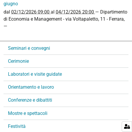
giugno
dal
02/12/2026 09:00
al
04/12/2026 20:00
—
Dipartimento
di Economia e Management - via Voltapaletto, 11 - Ferrara
,
—
N
Seminari e convegni
a
v
Cerimonie
i
g
Laboratori e visite guidate
a
Orientamento e lavoro
z
i
Conferenze e dibattiti
o
n
Mostre e spettacoli
e
Festività