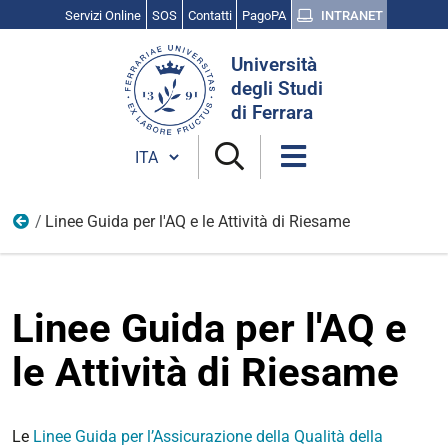
Servizi Online
SOS
Contatti
PagoPA
INTRANET
Cerca
Università
nel
degli Studi
sito
di Ferrara
Cambia lingua
Linee Guida per l'AQ e le Attività di Riesame
AQ della Ricerca e della Terza Missione
Linee Guida per l'AQ e
le Attività di Riesame
Le
Linee Guida per l’Assicurazione della Qualità della