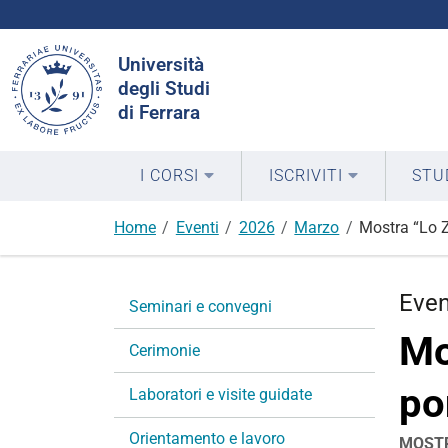
Cerca
Università
nel
degli Studi
sito
di Ferrara
I CORSI
ISCRIVITI
STU
Home
Eventi
2026
Marzo
Mostra “Lo Z
N
Eve
Seminari e convegni
a
Mo
v
Cerimonie
i
po
g
Laboratori e visite guidate
a
Orientamento e lavoro
z
MOSTR