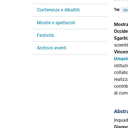
i
Conferenze e dibattiti
Tag
dip
o
n
Mostre e spettacoli
https:
Mostra
e
zen-
Occide
Festività
suzuki
Sgarbi
scient
Mostra
Archivio eventi
Vincen
“Lo
Umanis
Zen
istituz
e
collab
D.T.
realizz
Suzuki
contri
Un
di com
ponte
tra
Oriente
Abstr
e
Inquadr
Occide
Giappo