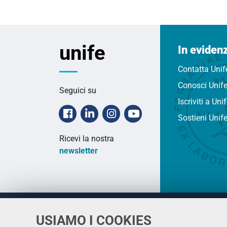
unife
In eviden
Contatta Unif
Conosci Unif
Seguici su
Iscriviti a Uni
Facebook
Linkedin
Instagram
Youtube
Sostieni Unif
Ricevi la nostra
newsletter
USIAMO I COOKIES
Università
UNIVERSITÀ