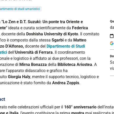
artimento di studi umanistici
//www.unife.it/it/eventi/2026/marzo/mostra-
 "Lo Zen e D.T. Suzuki: Un ponte tra Oriente e
Qu
d
nte"
ideata e curata scientificamente da
Federica
, docente della
Doshisha University di Kyoto
. Il comitato
ifico è composto dalla stessa
Sgarbi
e da
Matteo
zo D’Alfonso,
docente del
Dipartimento di Studi
tici
dell'
Università di Ferrara
. Il coordinamento
Do
ionale e logistico è affidato ai due professori, con la
Sa
orazione di
Mirna Bonazza
della
Biblioteca Ariostea
. A
vi
are l’apparato didascalico e grafico ha
:
buito
Giorgia Haly
, mentre il supporto tecnico, logistico e
unicazione è stato fornito da
Andrea Zoppis
.
act
ato nelle celebrazioni ufficiali per il
160° anniversario
dell’inst
nte”
ne e Italia
, l’evento costituisce la prima
mostra
mai realizzata i