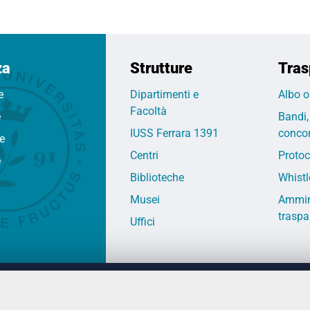
za
Strutture
Tras
e
Dipartimenti e
Albo o
Facoltà
e
Bandi,
IUSS Ferrara 1391
concor
fe
Centri
Protoc
e
Biblioteche
Whistl
Musei
Ammin
traspa
Uffici
 DEGLI STUDI DI FERRARA
CONTATTI