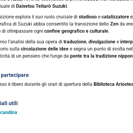
ttuale di
Daisetsu Teitarō Suzuki
.
izione esplora il suo ruolo cruciale di
studioso
e
catalizzatore c
00:00+01:00
rafica di Suzuki abbia consentito la transizione dello
Zen
da ered
 di oltrepassare ogni
confine geografico e culturale
.
00:00+02:00
rso l’analisi della sua opera di
traduzione
,
divulgazione
e
inter
orio sulla
circolazione delle idee
e segna un punto di svolta ne
ticità di un pensiero che funge da
ponte tra la tradizione nipp
partecipare
sso è libero durante gli orari di apertura della
Biblioteca Arioste
ali utili
candina