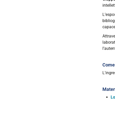
2026-
intelle
03-
L’espos
20T18:
bibliog
2026-
capace
04-
18T18:
Attrave
laborat
l’auten
Come 
L'ingre
Materi
Lo