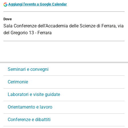
Aggiungi l'evento a Google Calendar
Dove
Sala Conferenze dell'Accademia delle Scienze di Ferrara, via
del Gregorio 13 - Ferrara
N
Seminari e convegni
a
v
Cerimonie
i
g
Laboratori e visite guidate
a
Orientamento e lavoro
z
i
Conferenze e dibattiti
o
n