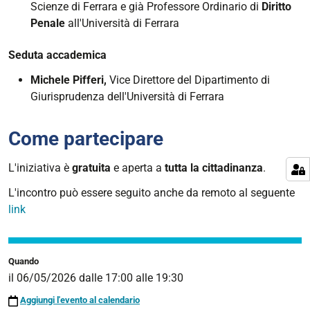
migrare
Scienze di Ferrara e già Professore
Ordinario di
Diritto
tra
Penale
all'Università di Ferrara
fine
Ottocento
Seduta accademica
e
Michele Pifferi,
Vice Direttore del Dipartimento di
inizio
Giurisprudenza dell'Università di Ferrara
Novecento"
2026-
Come partecipare
05-
06T17:00:00+02:00
L'iniziativa è
gratuita
e aperta a
tutta
la
cittadinanza
.
2026-
L'incontro può essere seguito anche da remoto al seguente
05-
link
06T19:30:00+02:00
Quando
il
06/05/2026
dalle
17:00
alle
19:30
Aggiungi l'evento al calendario