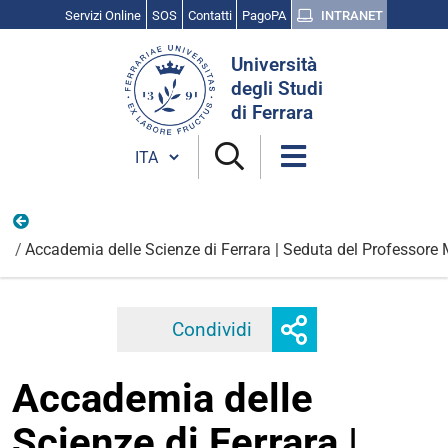
Servizi Online
SOS
Contatti
PagoPA
INTRANET
Cerca
Università
nel
degli Studi
sito
di Ferrara
Cambia lingua
Maggio
Accademia delle Scienze di Ferrara | Seduta del Professore Mic
Mostra
Condividi
Facebook
Twitter
Linkedi
o
nascondi
Accademia delle
opzioni
di
Scienze di Ferrara |
condivisione