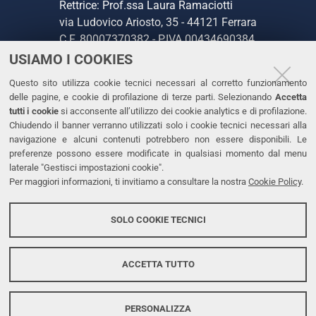
Rettrice: Prof.ssa Laura Ramaciotti
via Ludovico Ariosto, 35 - 44121 Ferrara
C.F. 80007370382 - P.IVA 00434690384
USIAMO I COOKIES
CONTATTI
Questo sito utilizza cookie tecnici necessari al corretto funzionamento
delle pagine, e cookie di profilazione di terze parti. Selezionando
Accetta
Tel. +39 0532 293111
tutti i cookie
si acconsente all’utilizzo dei cookie analytics e di profilazione.
Chiudendo il banner verranno utilizzati solo i cookie tecnici necessari alla
Fax. +39 0532 293031
navigazione e alcuni contenuti potrebbero non essere disponibili. Le
PEC
preferenze possono essere modificate in qualsiasi momento dal menu
laterale "Gestisci impostazioni cookie".
Per maggiori informazioni, ti invitiamo a consultare la nostra
Cookie Policy
.
LINKS
Accessibilità
SOLO COOKIE TECNICI
Protezione dati personali
Cookies
ACCETTA TUTTO
PERSONALIZZA