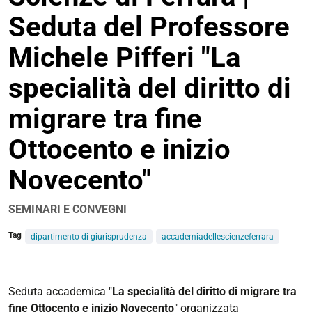
Seduta del Professore
Michele Pifferi "La
specialità del diritto di
migrare tra fine
Ottocento e inizio
Novecento"
SEMINARI E CONVEGNI
Tag
dipartimento di giurisprudenza
accademiadellescienzeferrara
https://www.unife.it/it/eventi/2026/maggio/accademia-
scienze-
Seduta accademica "
La specialità del diritto di migrare tra
seduta-
fine Ottocento e inizio Novecento
"
organizzata