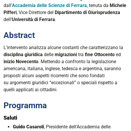
michele-
dall’
Accademia delle Scienze
di Ferrara
, tenuta da
Michele
pifferi
Pifferi
,
Vice Direttore del
Dipartimento di Giurisprudenza
dell'
Università di Ferrara
.
Accademia
delle
Abstract
Scienze
di
L’intervento analizza alcune costanti che caratterizzano la
Ferrara
disciplina giuridica
delle
migrazioni
tra
fine Ottocento
ed
|
inizio Novecento
. Mettendo a confronto la legislazione
Seduta
americana, italiana, inglese, tedesca e argentina, saranno
del
proposti alcuni aspetti ricorrenti che sono fondati
Professore
su argomenti giuridici “eccezionali” o speciali rispetto a
Michele
quelli applicati ai cittadini.
Pifferi
"La
Programma
specialità
del
Saluti
diritto
di
Guido Casaroli
,
Presidente dell'Accademia delle