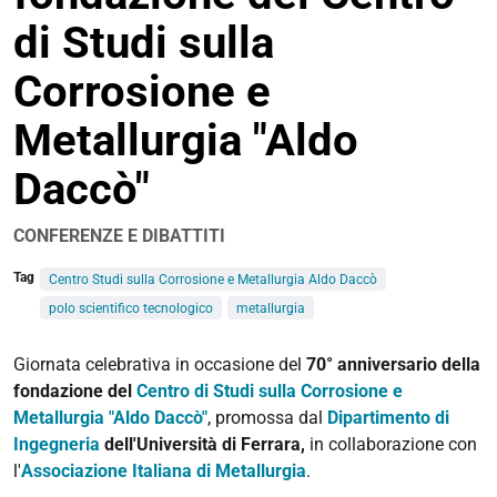
di Studi sulla
Corrosione e
Metallurgia "Aldo
Daccò"
CONFERENZE E DIBATTITI
Tag
Centro Studi sulla Corrosione e Metallurgia Aldo Daccò
polo scientifico tecnologico
metallurgia
https://www.unife.it/it/eventi/2026/giugno/70-
Giornata celebrativa in occasione del
70° anniversario della
anniversario-
fondazione del
Centro di Studi sulla Corrosione e
aldo-
Metallurgia "Aldo Daccò"
, promossa dal
Dipartimento di
dacco
Ingegneria
dell'Università di Ferrara,
in collaborazione con
l'
Associazione Italiana di Metallurgia
.
70°