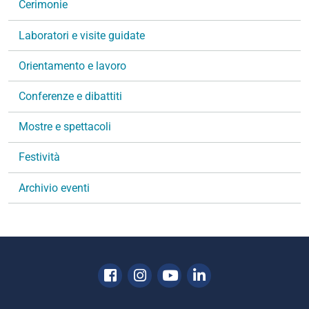
v
Cerimonie
i
g
Laboratori e visite guidate
a
Orientamento e lavoro
z
i
Conferenze e dibattiti
o
n
Mostre e spettacoli
e
Festività
Archivio eventi
Facebook
Instagram
Youtube
Linkedin