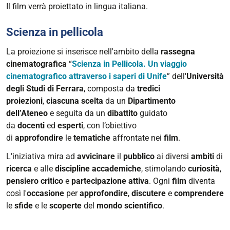
Scienza
Il film verrà proiettato in lingua italiana.
in
pellicola
Scienza in pellicola
|
La proiezione si inserisce nell'ambito della
rassegna
Prima
cinematografica
“
Scienza in Pellicola. Un viaggio
proiezione
cinematografico attraverso i saperi di Unife
” dell'
Università
"Il
degli Studi di Ferrara
, composta da
tredici
Maestro"
proiezioni
,
ciascuna
scelta
da un
Dipartimento
-
dell’Ateneo
e seguita da un
dibattito
guidato
Dipartimento
da
docenti
ed
esperti
, con l’obiettivo
di
di
approfondire
le
tematiche
affrontate nei
film
.
Neuroscienze
e
L’iniziativa mira ad
avvicinare
il
pubblico
ai diversi
ambiti
di
Riabilitazione
ricerca
e alle
discipline
accademiche
, stimolando
curiosità
,
2026-
pensiero
critico
e
partecipazione
attiva
. Ogni
film
diventa
01-
così l'
occasione
per
approfondire
,
discutere
e
comprendere
13T18:00:00+01:00
le
sfide
e le
scoperte
del
mondo
scientifico
.
2026-