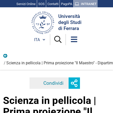
Servizi Online
SOS
Contatti
PagoPA
INTRANET
Cerca
Università
nel
degli Studi
sito
di Ferrara
Cambia lingua
Gennaio
Scienza in pellicola | Prima proiezione "Il Maestro" - Dipart
Mostra
Condividi
Facebook
Twitter
Linkedi
o
nascondi
Scienza in pellicola |
opzioni
di
Prima proiezione "Il
condivisione