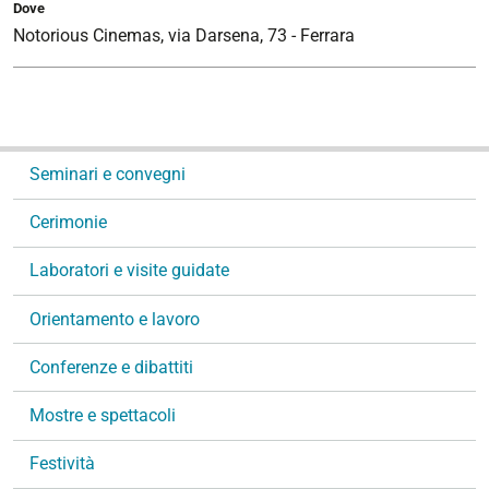
Dove
Notorious Cinemas, via Darsena, 73 - Ferrara
N
Seminari e convegni
a
v
Cerimonie
i
g
Laboratori e visite guidate
a
Orientamento e lavoro
z
i
Conferenze e dibattiti
o
n
Mostre e spettacoli
e
Festività