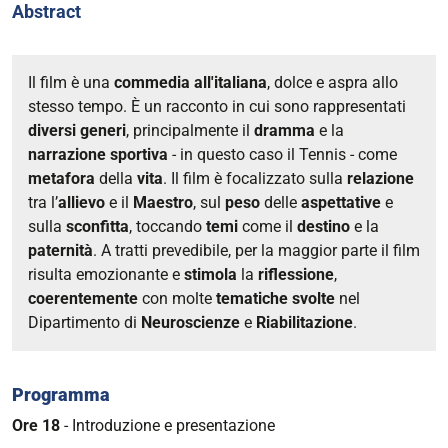
01-
Abstract
13T21:30:00+01:00
Il film è una
commedia
all'italiana
, dolce e aspra allo
stesso tempo. È un racconto in cui sono rappresentati
diversi
generi
, principalmente il
dramma
e la
narrazione
sportiva
- in questo caso il Tennis - come
metafora
della
vita
. Il film è focalizzato sulla
relazione
tra l’
allievo
e il
Maestro
, sul
peso
delle
aspettative
e
sulla
sconfitta
, toccando
temi
come il
destino
e la
paternità
. A tratti prevedibile, per la maggior parte il film
risulta emozionante e
stimola
la
riflessione
,
coerentemente
con molte
tematiche
svolte
nel
Dipartimento di
Neuroscienze
e
Riabilitazione
.
Programma
Ore 18
- Introduzione e presentazione