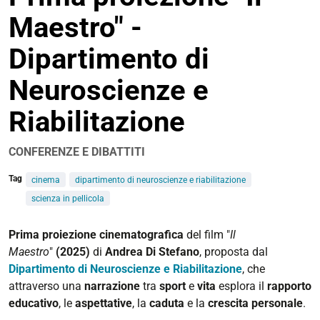
Maestro" -
Dipartimento di
Neuroscienze e
Riabilitazione
CONFERENZE E DIBATTITI
Tag
cinema
dipartimento di neuroscienze e riabilitazione
scienza in pellicola
https://www.unife.it/it/eventi/2026/gennaio/scienza-
Prima proiezione cinematografica
del
film "
Il
pellicola-
Maestro
"
(2025)
di
Andrea Di Stefano
, proposta dal
il-
Dipartimento di Neuroscienze e Riabilitazione
, che
maestro-
attraverso una
narrazione
tra
sport
e
vita
esplora il
rapporto
neuroscienze
educativo
, le
aspettative
, la
caduta
e la
crescita
personale
.