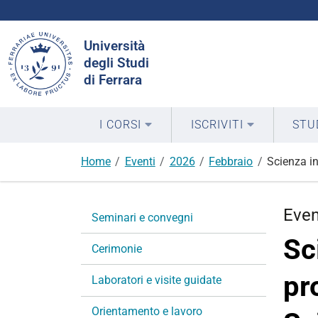
Cerca
Università
nel
degli Studi
sito
di Ferrara
I CORSI
ISCRIVITI
STU
Home
Eventi
2026
Febbraio
Scienza in
N
Eve
Seminari e convegni
a
Sc
v
Cerimonie
i
pr
g
Laboratori e visite guidate
a
Orientamento e lavoro
z