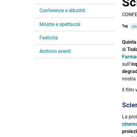
Sc
i
Conferenze e dibattiti
o
CONFE
n
Mostre e spettacoli
e
Tag
ci
Festività
https:
Quinta
pellico
di
Tod
Archivio eventi
dark-
Farmac
waters
sull’i
nq
scienze
degra
chimic
nostra
farmac
Il film
agrarie
Scienz
Scien
in
La proi
pellico
cinema
|
proiez
Quinta