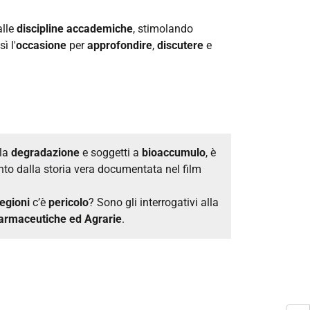
alle
discipline
accademiche
, stimolando
ì l'
occasione
per
approfondire
,
discutere
e
lla
degradazione
e soggetti a
bioaccumulo
, è
to dalla storia vera documentata nel film
regioni
c’è
pericolo
? Sono gli interrogativi alla
armaceutiche ed Agrarie
.