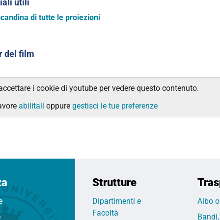
ali utili
candina di tutte le proiezioni
r del film
accettare i cookie di youtube per vedere questo contenuto.
avore
abilitali
oppure
gestisci le tue preferenze
za
Strutture
Tras
e
Dipartimenti e
Albo o
Facoltà
e
Bandi,