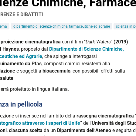
ienze Chimiche, Farmace
RENZE E DIBATTITI
nema
dipartimento di scienze chimiche, farmaceutiche ed agrarie
scienza in p
//www.unife.it/it/eventi/2026/febbraio/scienza-
 proiezione cinematografica
con il film "
Dark Waters
"
(2019)
la-
d Haynes
, proposto dal
Dipartimento di Scienze Chimiche,
eutiche ed Agrarie
, che spinge a interrogarsi
-
uinamento da Pfas
, composti chimici resistenti alla
-
dazione
e soggetti a
bioaccumulo
, con possibili effetti sulla
he-
salute
.
eutiche-
 verrà proiettato in lingua italiana.
a
za in pellicola
ezione si inserisce nell'ambito della
rassegna cinematografica
la
tografico attraverso i saperi di Unife
” dell'
Università degli Stud
ioni
,
ciascuna
scelta
da un
Dipartimento dell’Ateneo
e seguita 