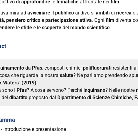
biettivo di
approfondire
le
tematiche
affrontate nei
film
.
ione
ativa mira ad
avvicinare
il
pubblico
ai diversi
ambiti
di
ricerca
e 
"
tà
,
pensiero
critico
e
partecipazione
attiva
. Ogni
film
diventa cos
endere
le
sfide
e le
scoperte
del
mondo
scientifico
.
imento
act
e
he,
eutiche
quinamento
da
Pfas
, composti chimici
polifluorurati
resistenti a
cosa che riguarda la nostra
salute
? Ne parliamo prendendo spun
k Waters
"
(2019)
.
 sono i
Pfas
? A cosa servono? Perché
inquinano
? Nelle nostre
 del
dibattito
proposto dal
Dipartimento di
Scienze Chimiche, F
00:00+01:00
ramma
00:00+01:00
8
- Introduzione e presentazione