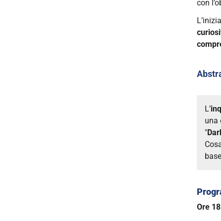
con l’o
proiez
"Dark
L’inizi
Waters
curiosi
-
compr
Dipart
di
Abstr
Scienz
Chimic
Farmac
L’
in
ed
una 
Agrarie
"
Dar
2026-
Cosa
02-
base
10T18:
2026-
02-
Prog
10T21:
Ore 1