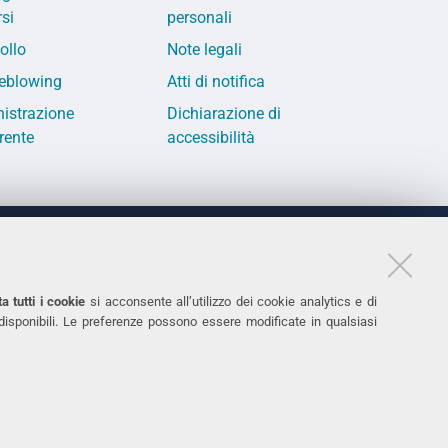
si
personali
ollo
Note legali
eblowing
Atti di notifica
istrazione
Dichiarazione di
rente
accessibilità
LINKS
11
Accessibilità
a tutti i cookie
si acconsente all’utilizzo dei cookie analytics e di
 disponibili. Le preferenze possono essere modificate in qualsiasi
031
Protezione dati personali
Cookies