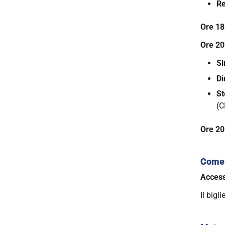
Re
Ore 18
Ore 2
Si
Di
St
(C
Ore 20
Come 
Acces
Il bigl