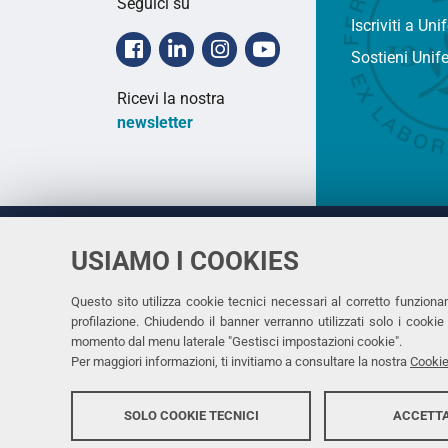
Seguici su
Iscriviti a Uni
Facebook
Linkedin
Instagram
Youtube
Sostieni Unif
Ricevi la nostra
newsletter
USIAMO I COOKIES
Università
UNIVERSITÀ
degli Studi
Rettrice: 
di Ferrara
Questo sito utilizza cookie tecnici necessari al corretto funziona
profilazione. Chiudendo il banner verranno utilizzati solo i cook
via Ludovi
momento dal menu laterale "Gestisci impostazioni cookie".
C.F. 8000
Per maggiori informazioni, ti invitiamo a consultare la nostra
Cookie
SOLO COOKIE TECNICI
ACCETTA
Copyright @ 2026, Università di Ferrara