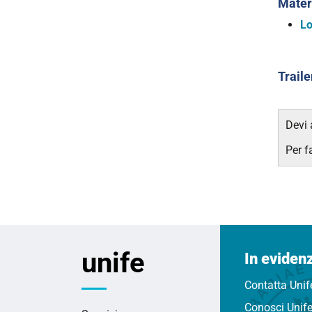
Materi
Lo
Traile
Devi 
Per f
unife
In eviden
Contatta Unif
Conosci Unif