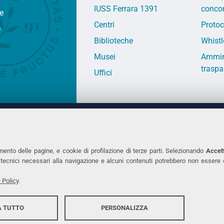
IUSS Ferrara 1391
concor
fe
Centri
Protoc
e
Biblioteche
Whistl
Musei
Ammin
traspa
Uffici
 DEGLI STUDI DI FERRARA
CONTATTI
Prof.ssa Laura Ramaciotti
Tel. +39 0532 2931
mento delle pagine, e cookie di profilazione di terze parti. Selezionando
Accett
ie tecnici necessari alla navigazione e alcuni contenuti potrebbero non essere
co Ariosto, 35 - 44121 Ferrara
Fax. +39 0532 293
7370382 - P.IVA 00434690384
PEC
 Policy
.
 TUTTO
PERSONALIZZA