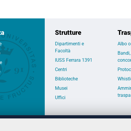
za
Strutture
Tras
e
Dipartimenti e
Albo o
Facoltà
e
Bandi,
IUSS Ferrara 1391
concor
fe
Centri
Protoc
e
Biblioteche
Whistl
Musei
Ammin
traspa
Uffici
 DEGLI STUDI DI FERRARA
CONTATTI