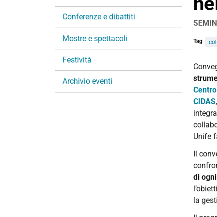
ne
i
Conferenze e dibattiti
o
SEMIN
n
Mostre e spettacoli
e
Tag
col
Festività
https:
C
onve
didatti
strumen
Archivio eventi
italian
Centro
l2
CIDAS
integra
Conve
collabo
“Prospe
Unife f
intercul
approc
Il con
inclusi
confro
e
di ogn
strume
l’obiet
nella
la gest
didatti