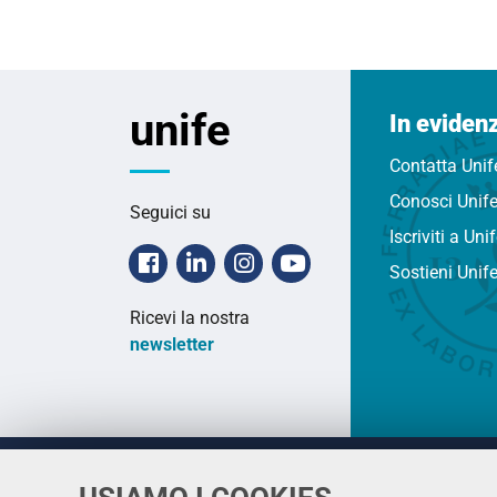
unife
In eviden
Contatta Unif
Conosci Unif
Seguici su
Iscriviti a Uni
Facebook
Linkedin
Instagram
Youtube
Sostieni Unif
Ricevi la nostra
newsletter
Università
UNIVERSITÀ