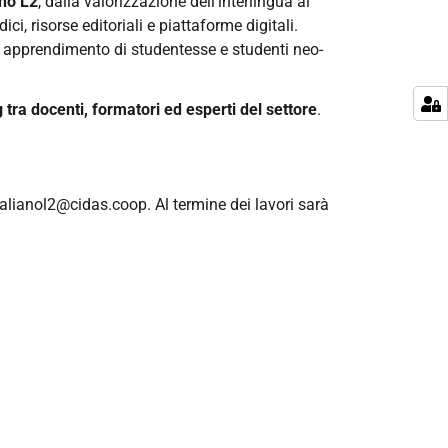
ano L2
, dalla valorizzazione dell’interlingua al
ci, risorse editoriali e piattaforme digitali.
 di apprendimento di studentesse e studenti neo-
tra docenti, formatori ed esperti del settore
.
alianol2@cidas.coop. Al termine dei lavori sarà