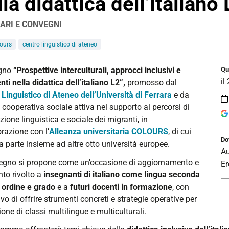
lla didattica dell’italiano
ARI E CONVEGNI
ours
centro linguistico di ateneo
//www.unife.it/it/eventi/2026/febbraio/convegno-
gno
“Prospettive interculturali, approcci inclusivi e
Qu
il
ca-
ti nella didattica dell’italiano L2”,
promosso
dal
o-
 Linguistico di Ateneo dell’Università di Ferrara
e da
, cooperativa sociale attiva nel supporto ai percorsi di
zione linguistica e sociale dei migranti, in
gno
razione con l’
Alleanza universitaria COLOURS
, di cui
ttive
Do
a parte insieme ad altre otto università europee.
turali,
Au
ci
vegno si propone come un’occasione di aggiornamento e
Er
vi
nto rivolto a
insegnanti di italiano come lingua seconda
i ordine e grado
e a
futuri docenti in formazione
, con
nti
tivo di offrire strumenti concreti e strategie operative per
ione di classi multilingue e multiculturali.
ca