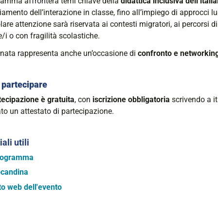
gramma affronterà temi chiave della
didattica inclusiva dell’itali
liano
amento dell’interazione in classe, fino all’impiego di approcci ludi
lare attenzione sarà riservata ai contesti migratori, ai percorsi
e/i o con fragilità scolastiche.
30:00+01:00
rnata rappresenta anche un’occasione di
confronto e networking 
partecipare
00:00+01:00
tecipazione è gratuita
, con
iscrizione obbligatoria
scrivendo a it
ato un attestato di partecipazione.
ali utili
rogramma
candina
to web dell'evento