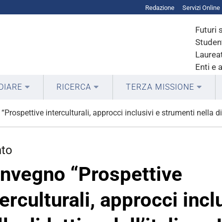
Redazione
Servizi Online
Futuri 
Student
Laureat
Enti e 
DIARE
RICERCA
TERZA MISSIONE
Prospettive interculturali, approcci inclusivi e strumenti nella di
nto
nvegno “Prospettive
terculturali, approcci incl