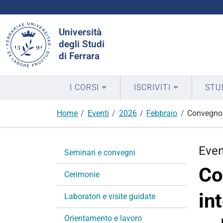
Cerca
Università
nel
degli Studi
sito
di Ferrara
I CORSI
ISCRIVITI
STU
Home
Eventi
2026
Febbraio
Convegno “
N
Eve
Seminari e convegni
a
Co
v
Cerimonie
i
in
g
Laboratori e visite guidate
a
Orientamento e lavoro
z