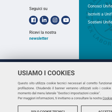
Conosci Unif
Seguici su
Iscriviti a Uni
Facebook
Linkedin
Instagram
Youtube
Sostieni Unif
Ricevi la nostra
newsletter
USIAMO I COOKIES
Università
UNIVERSITÀ
degli Studi
Rettrice: 
di Ferrara
Questo sito utilizza cookie tecnici necessari al corretto funziona
profilazione. Chiudendo il banner verranno utilizzati solo i cook
via Ludovi
momento dal menu laterale "Gestisci impostazioni cookie".
C.F. 8000
Per maggiori informazioni, ti invitiamo a consultare la nostra
Cookie
SOLO COOKIE TECNICI
ACCETTA