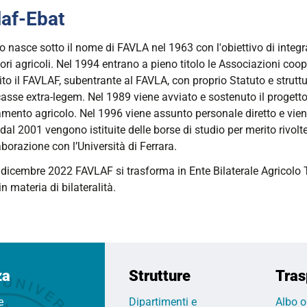
laf-Ebat
00:00+02:00
o nasce sotto il nome di FAVLA nel 1963 con l'obiettivo di integra
ori agricoli. Nel 1994 entrano a pieno titolo le Associazioni coo
00:00+02:00
ito il FAVLAF, subentrante al FAVLA, con proprio Statuto e struttu
casse extra-legem. Nel 1989 viene avviato e sostenuto il progett
mento agricolo. Nel 1996 viene assunto personale diretto e viene 
 dal 2001 vengono istituite delle borse di studio per merito rivolte a
aborazione con l’Università di Ferrara.
 dicembre 2022 FAVLAF si trasforma in Ente Bilaterale Agricolo
n materia di bilateralità.
za
Strutture
Tras
e
Dipartimenti e
Albo o