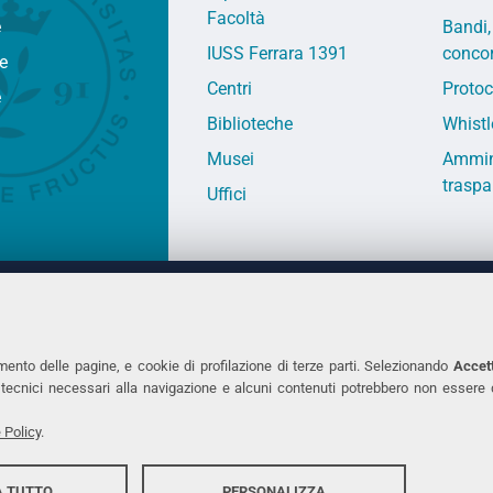
Facoltà
e
Bandi,
IUSS Ferrara 1391
concor
fe
Centri
Protoc
e
Biblioteche
Whistl
Musei
Ammin
traspa
Uffici
 DEGLI STUDI DI FERRARA
CONTATTI
Prof.ssa Laura Ramaciotti
Tel. +39 0532 2931
mento delle pagine, e cookie di profilazione di terze parti. Selezionando
Accett
ie tecnici necessari alla navigazione e alcuni contenuti potrebbero non essere
co Ariosto, 35 - 44121 Ferrara
Fax. +39 0532 293
7370382 - P.IVA 00434690384
PEC
 Policy
.
 TUTTO
PERSONALIZZA