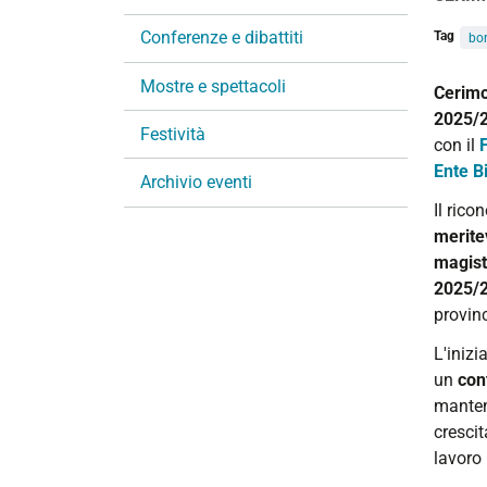
i
Conferenze e dibattiti
Tag
bor
o
n
Mostre e spettacoli
https:/
Cerimo
e
2025-
2025/
Festività
26
con il
Ente Bi
FAVLA
Archivio eventi
EBAT
Il ric
|
merite
Cerimo
magist
di
2025/
conse
provinc
delle
L'inizi
borse
un
con
di
mantene
studio
crescit
2025/
lavoro 
2026-