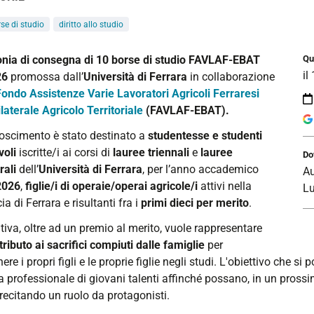
se di studio
diritto allo studio
/www.unife.it/it/eventi/2026/favlaf-
nia di consegna di 10 borse di studio FAVLAF-EBAT
Qu
il
26
promossa dall’
Università di Ferrara
in collaborazione
Fondo Assistenze Varie Lavoratori Agricoli Ferraresi
laterale Agricolo Territoriale
(FAVLAF-EBAT).
F-
onoscimento è stato destinato a
studentesse e studenti
voli
iscritte/i ai corsi di
lauree triennali
e
lauree
Do
nia
rali
dell’
Università di Ferrara
, per l’anno accademico
Au
2026
,
figlie/i di operaie/operai agricole/i
attivi nella
Lu
gna
ia di Ferrara e risultanti fra i
primi dieci per merito
.
ativa, oltre ad un premio al merito, vuole rappresentare
tributo ai sacrifici compiuti dalle famiglie
per
re i propri figli e le proprie figlie negli studi. L'obiettivo che s
a professionale di giovani talenti affinché possano, in un prossi
26
recitando un ruolo da protagonisti.