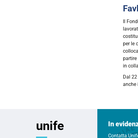
07-
Fav
10T10:
2026-
Il Fond
07-
lavorat
10T12:
costitu
per le 
colloca
partire
in coll
Dal 22
anche i
unife
In eviden
Contatta Unif