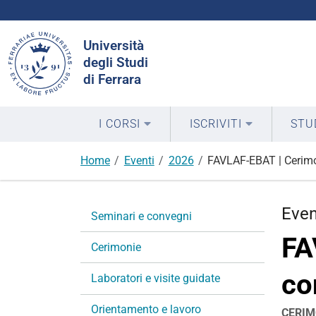
Cerca
Università
nel
degli Studi
sito
di Ferrara
I CORSI
ISCRIVITI
STU
Home
Eventi
2026
FAVLAF-EBAT | Cerimo
N
Eve
Seminari e convegni
a
FA
v
Cerimonie
i
co
g
Laboratori e visite guidate
a
Orientamento e lavoro
z
CERIM