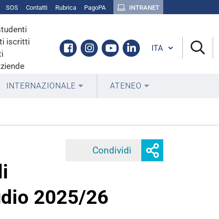
SOS
Contatti
Rubrica
PagoPA
INTRANET
studenti
i iscritti
Cambia lingua
Facebook
Instagram
Youtube
Linkedin
i
aziende
INTERNAZIONALE
ATENEO
Mostra
Condividi
Facebook
Twitter
Linke
o
i
nascondi
opzioni
udio 2025/26
di
condivisione