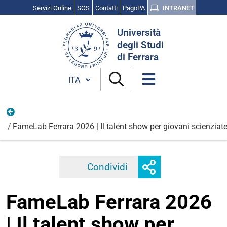
Servizi Online
SOS
Contatti
PagoPA
INTRANET
Cerca
Università
nel
degli Studi
sito
di Ferrara
Cambia lingua
Aprile
FameLab Ferrara 2026 | Il talent show per giovani scienziate
Mostra
Condividi
Facebook
Twitter
Linkedi
o
nascondi
FameLab Ferrara 2026
opzioni
di
| Il talent show per
condivisione