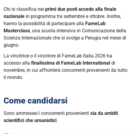
Il
Chi si classifica nei
primi due posti accede alla finale
talent
nazionale
in programma tra settembre e ottobre. Inoltre,
show
hanno la possibilità di partecipare alla
FameLab
per
Masterclass
, una scuola intensiva in Comunicazione della
giovani
Scienza Internazionale che si svolge a Perugia nel mese di
scienziate
giugno.
e
scienziati
La vincitrice o il vincitore di FameLab Italia 2026 ha
2026-
accesso alla
finalissima di FameLab International
di
04-
novembre, in cui affronterà concorrenti provenienti da tutto
17T09:30:00+02:00
il mondo.
2026-
04-
Come candidarsi
17T12:00:00+02:00
Sono ammesse/i concorrenti provenienti
sia da ambiti
scientifici che umanistici
.