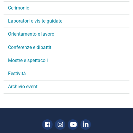
v
Cerimonie
i
g
Laboratori e visite guidate
a
Orientamento e lavoro
z
i
Conferenze e dibattiti
o
n
Mostre e spettacoli
e
Festività
Archivio eventi
Facebook
Instagram
Youtube
Linkedin