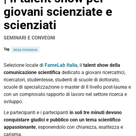
giovani scienziate e
scienziati
SEMINARI E CONVEGNI
Tag
terza missione
https://www.unife.it/it/eventi/2026/aprile/famelab-
Selezione locale di
FameLab Italia
, il
talent show della
ferrara-
comunicazione scientifica
dedicato a giovani ricercatrici,
talent-
ricercatori, studentesse, studenti di scuole di dottorato,
show-
scuole di specializzazione o master di II livello post-laurea e
comunicazione-
con un comprovato rapporto di lavoro nel settore ricerca e
scientifica
sviluppo.
FameLab
Le partecipanti e i partecipanti
in soli tre minuti devono
Ferrara
conquistare giudici e pubblico con un tema scientifico
2026
appassionante
, esponendolo con chiarezza, esattezza e
|
carisma.