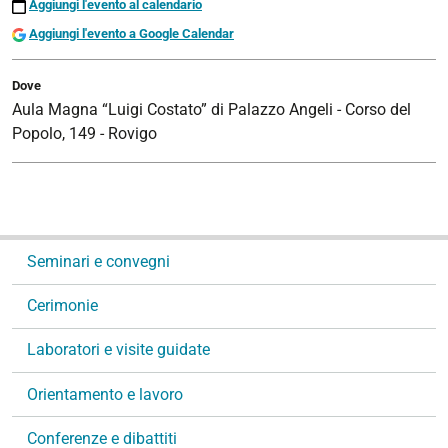
Aggiungi l'evento al calendario
Aggiungi l'evento a Google Calendar
Dove
Aula Magna “Luigi Costato” di Palazzo Angeli - Corso del
Popolo, 149 - Rovigo
N
Seminari e convegni
a
v
Cerimonie
i
g
Laboratori e visite guidate
a
Orientamento e lavoro
z
i
Conferenze e dibattiti
o