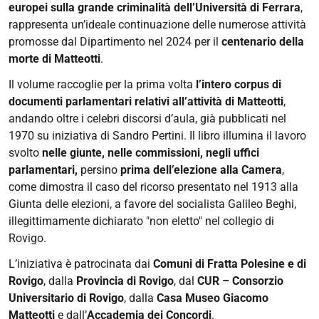
“Giacomo
europei sulla grande criminalità dell’Università di Ferrara
,
Matteotti
rappresenta un’ideale continuazione delle numerose attività
nelle
promosse dal Dipartimento
nel 2024 per il
centenario della
carte
morte di Matteotti
.
dell’Archivio
Il volume raccoglie per la prima volta
l’intero corpus di
storico
documenti parlamentari relativi all’attività di Matteotti
,
della
andando oltre i celebri discorsi d’aula, già pubblicati nel
Camera
1970 su iniziativa di Sandro Pertini. Il libro illumina il lavoro
dei
svolto
nelle giunte, nelle commissioni, negli uffici
deputati”
parlamentari,
persino
prima dell’elezione alla Camera
,
2025-
come dimostra il caso del ricorso presentato nel 1913 alla
10-
Giunta delle elezioni, a favore del socialista Galileo Beghi,
07T17:00:00+02:00
illegittimamente dichiarato "non eletto" nel collegio di
2025-
Rovigo.
10-
L’iniziativa è patrocinata dai
Comuni di Fratta Polesine e di
07T18:30:00+02:00
Rovigo
, dalla
Provincia di Rovigo
, dal
CUR – Consorzio
Universitario di Rovigo
, dalla
Casa Museo Giacomo
Matteotti
e dall’
Accademia dei Concordi
.