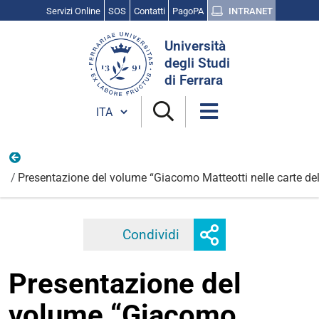
Servizi Online
SOS
Contatti
PagoPA
INTRANET
Cerca
Università
nel
degli Studi
sito
di Ferrara
Cambia lingua
Ottobre
Presentazione del volume “Giacomo Matteotti nelle carte dell
Mostra
Condividi
Facebook
Twitter
Linkedi
o
nascondi
Presentazione del
opzioni
di
volume “Giacomo
condivisione