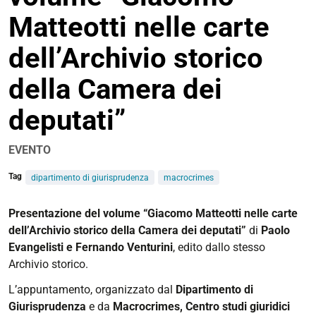
Matteotti nelle carte
dell’Archivio storico
della Camera dei
deputati”
EVENTO
Tag
dipartimento di giurisprudenza
macrocrimes
https://www.unife.it/it/eventi/2025/ottobre/volume-
Presentazione del volume “Giacomo Matteotti nelle carte
giacomo-
dell’Archivio storico della Camera dei deputati”
di
Paolo
matteotti
Evangelisti e Fernando Venturini
, edito dallo stesso
Archivio storico.
Presentazione
del
L’appuntamento, organizzato dal
Dipartimento di
volume
Giurisprudenza
e da
Macrocrimes, Centro studi giuridici