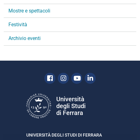
n
Mostre e spettacoli
e
Festività
Archivio eventi
Facebook
Instagram
Youtube
Linkedin
Università
degli Studi
di Ferrara
UNIVERSITÀ DEGLI STUDI DI FERRARA