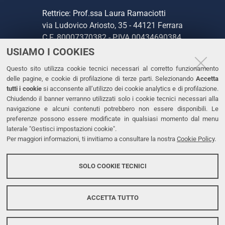
Rettrice: Prof.ssa Laura Ramaciotti
via Ludovico Ariosto, 35 - 44121 Ferrara
C.F. 80007370382 - P.IVA 00434690384
USIAMO I COOKIES
CONTATTI
Questo sito utilizza cookie tecnici necessari al corretto funzionamento
delle pagine, e cookie di profilazione di terze parti. Selezionando
Accetta
Tel. +39 0532 293111
tutti i cookie
si acconsente all’utilizzo dei cookie analytics e di profilazione.
Chiudendo il banner verranno utilizzati solo i cookie tecnici necessari alla
Fax. +39 0532 293031
navigazione e alcuni contenuti potrebbero non essere disponibili. Le
PEC
preferenze possono essere modificate in qualsiasi momento dal menu
laterale "Gestisci impostazioni cookie".
Per maggiori informazioni, ti invitiamo a consultare la nostra
Cookie Policy
.
LINKS
Accessibilità
SOLO COOKIE TECNICI
Protezione dati personali
Cookies
ACCETTA TUTTO