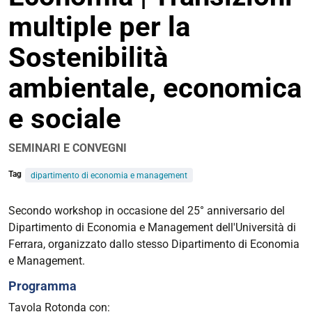
multiple per la
Sostenibilità
ambientale, economica
e sociale
SEMINARI E CONVEGNI
Tag
dipartimento di economia e management
https://www.unife.it/it/eventi/2023/ottobre/secondo-
Secondo workshop in occasione del 25° anniversario del
workshop-
Dipartimento di Economia e Management dell'Università di
25-
Ferrara, organizzato dallo stesso Dipartimento di Economia
economia
e Management.
25°
Programma
anniversario
Tavola Rotonda con: