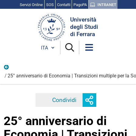
Servizi Online
SOS
Contatti
PagoPA
INTRANET
Cerca
Università
nel
degli Studi
sito
di Ferrara
Cambia lingua
Ottobre
25° anniversario di Economia | Transizioni multiple per la S
Mostra
Condividi
Facebook
Twitter
Linkedi
o
nascondi
25° anniversario di
opzioni
di
Economia | Transizioni
condivisione