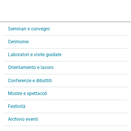
N
Seminari e convegni
a
v
Cerimonie
i
g
Laboratori e visite guidate
a
Orientamento e lavoro
z
i
Conferenze e dibattiti
o
n
Mostre e spettacoli
e
Festività
Archivio eventi