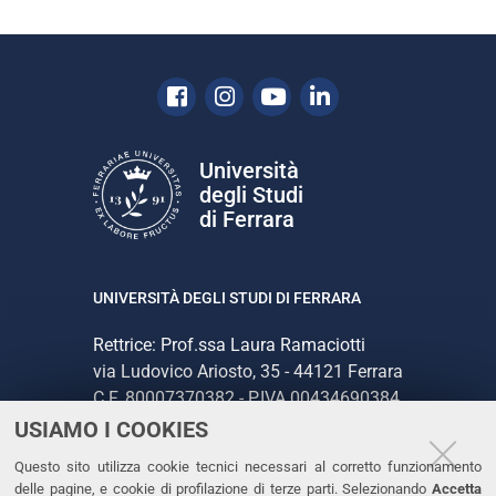
Facebook
Instagram
Youtube
Linkedin
Università
degli Studi
di Ferrara
UNIVERSITÀ DEGLI STUDI DI FERRARA
Rettrice: Prof.ssa Laura Ramaciotti
via Ludovico Ariosto, 35 - 44121 Ferrara
C.F. 80007370382 - P.IVA 00434690384
USIAMO I COOKIES
CONTATTI
Questo sito utilizza cookie tecnici necessari al corretto funzionamento
delle pagine, e cookie di profilazione di terze parti. Selezionando
Accetta