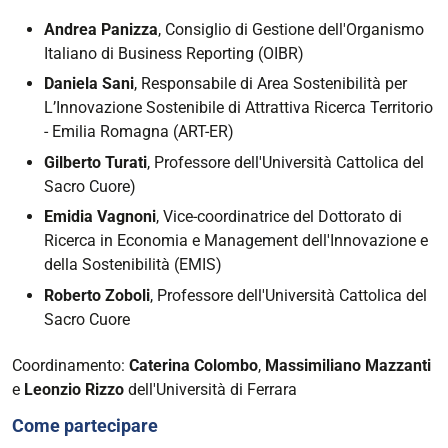
di
Economia
Andrea Panizza
, Consiglio di Gestione dell'Organismo
|
Italiano di Business Reporting (OIBR)
Transizioni
Daniela Sani
,
Responsabile di Area Sostenibilità per
multiple
L’Innovazione Sostenibile di Attrattiva Ricerca Territorio
per
- Emilia Romagna
(ART-ER)
la
Gilberto Turati
, Professore dell'Università Cattolica del
Sostenibilità
Sacro Cuore)
ambientale,
Emidia Vagnoni
, Vice-coordinatrice del Dottorato di
economica
Ricerca in
Economia e Management dell'Innovazione e
e
della Sostenibilità (
EMIS)
sociale
Roberto Zoboli
, Professore dell'Università Cattolica del
2023-
Sacro Cuore
10-
19T10:00:00+02:00
Coordinamento:
Caterina Colombo
,
Massimiliano Mazzanti
2023-
e
Leonzio Rizzo
dell'Università di Ferrara
10-
Come partecipare
19T12:00:00+02:00