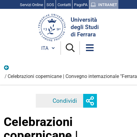
Servizi Online
SOS
Contatti
PagoPA
INTRANET
Cerca
Università
nel
degli Studi
sito
di Ferrara
Cambia lingua
Novembre
Celebrazioni copernicane | Convegno internazionale "Ferrara e
Mostra
Condividi
Facebook
Twitter
Linkedi
o
nascondi
Celebrazioni
opzioni
di
copernicane |
condivisione