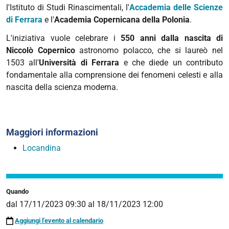
l'Istituto di Studi Rinascimentali, l'
Accademia delle Scienze
copernicane
di Ferrara
e l'
Academia Copernicana della Polonia
.
|
Convegno
L'iniziativa vuole celebrare i
550 anni dalla nascita di
internazionale
Niccolò Copernico
astronomo polacco, che si laureò nel
"Ferrara
1503 all'
Università di Ferrara
e che diede un contributo
e
fondamentale alla comprensione dei fenomeni celesti e alla
l'Università
nascita della scienza moderna.
nel
Rinascimento:
studenti,
Maggiori informazioni
docenti,
eredità"
Locandina
2023-
11-
17T09:30:00+01:00
Quando
2023-
dal
17/11/2023 09:30
al
18/11/2023 12:00
11-
Aggiungi l'evento al calendario
18T12:00:00+01:00