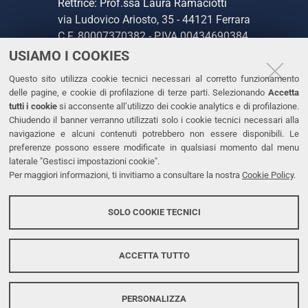
Rettrice: Prof.ssa Laura Ramaciotti
via Ludovico Ariosto, 35 - 44121 Ferrara
C.F. 80007370382 - P.IVA 00434690384
USIAMO I COOKIES
CONTATTI
Questo sito utilizza cookie tecnici necessari al corretto funzionamento
delle pagine, e cookie di profilazione di terze parti. Selezionando
Accetta
Tel. +39 0532 293111
tutti i cookie
si acconsente all’utilizzo dei cookie analytics e di profilazione.
Chiudendo il banner verranno utilizzati solo i cookie tecnici necessari alla
Fax. +39 0532 293031
navigazione e alcuni contenuti potrebbero non essere disponibili. Le
PEC
preferenze possono essere modificate in qualsiasi momento dal menu
laterale "Gestisci impostazioni cookie".
Per maggiori informazioni, ti invitiamo a consultare la nostra
Cookie Policy
.
LINKS
Accessibilità
SOLO COOKIE TECNICI
Protezione dati personali
Cookies
ACCETTA TUTTO
PERSONALIZZA
Copyright @ 2026, Università di Ferrara