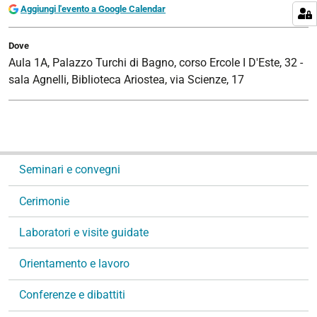
Aggiungi l'evento a Google Calendar
Dove
Aula 1A, Palazzo Turchi di Bagno, corso Ercole I D'Este, 32 -
sala Agnelli, Biblioteca Ariostea, via Scienze, 17
N
Seminari e convegni
a
v
Cerimonie
i
g
Laboratori e visite guidate
a
Orientamento e lavoro
z
i
Conferenze e dibattiti
o
n