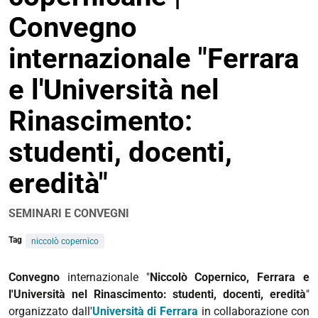
Convegno
internazionale "Ferrara
e l'Università nel
Rinascimento:
studenti, docenti,
eredità"
SEMINARI E CONVEGNI
Tag
niccolò copernico
https://www.unife.it/it/eventi/2023/novembre/niccolo-
Convegno
internazionale "
Niccolò Copernico, Ferrara e
copernico
l'Università nel Rinascimento: studenti, docenti, eredità
"
organizzato dall'
Università di Ferrara
in collaborazione con
Celebrazioni