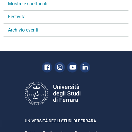
Mostre e spettacoli
e
Festività
Archivio eventi
Facebook
Instagram
Youtube
Linkedin
Università
degli Studi
di Ferrara
UNIVERSITÀ DEGLI STUDI DI FERRARA