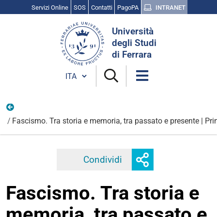
Servizi Online
SOS
Contatti
PagoPA
INTRANET
Cerca
Università
nel
degli Studi
sito
di Ferrara
Cambia lingua
Marzo
Fascismo. Tra storia e memoria, tra passato e presente | Pr
Mostra
Condividi
Facebook
Twitter
Linkedi
o
nascondi
Fascismo. Tra storia e
opzioni
di
memoria, tra passato e
condivisione