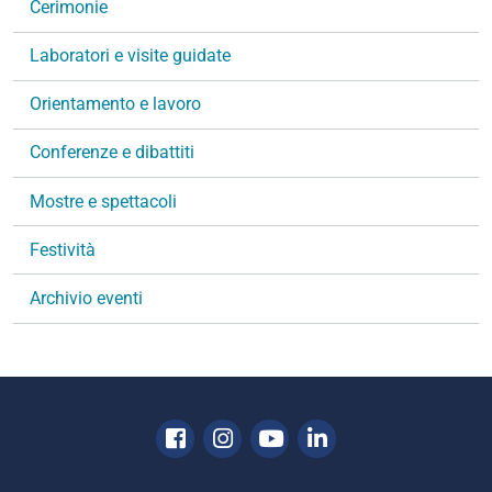
Cerimonie
i
g
Laboratori e visite guidate
a
Orientamento e lavoro
z
i
Conferenze e dibattiti
o
n
Mostre e spettacoli
e
Festività
Archivio eventi
Facebook
Instagram
Youtube
Linkedin