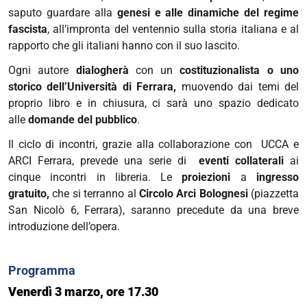
passato
saputo guardare alla
genesi e alle dinamiche del regime
e
fascista
, all’impronta del ventennio sulla storia italiana e al
presente
rapporto che gli italiani hanno con il suo lascito.
|
Ogni autore
dialogherà
con un
costituzionalista o uno
Primo
storico dell’Università di Ferrara,
muovendo dai temi del
incontro
proprio libro e in chiusura, ci sarà uno spazio dedicato
2023-
alle
domande del pubblico
.
03-
03T17:30:00+01:00
Il ciclo di incontri, grazie alla collaborazione con UCCA e
ARCI Ferrara, prevede una serie di
eventi collaterali
ai
2023-
cinque incontri in libreria. Le
proiezioni
a
ingresso
03-
gratuito,
che si terranno al
Circolo Arci Bolognesi
(piazzetta
03T19:00:00+01:00
San Nicolò 6, Ferrara), saranno precedute da una breve
introduzione dell’opera.
Programma
Venerdì 3 marzo, ore 17.30