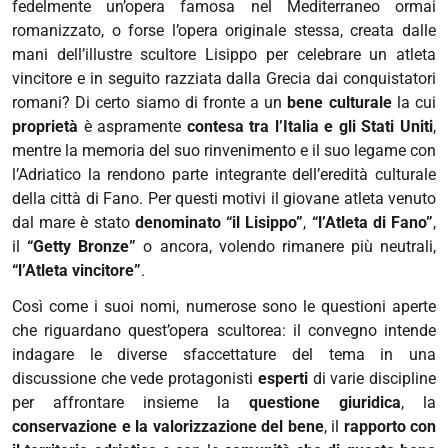
fedelmente un’opera famosa nel Mediterraneo ormai
mare.
romanizzato, o forse l’opera originale stessa, creata dalle
Criticità
mani dell’illustre scultore Lisippo per celebrare un atleta
e
vincitore e in seguito razziata dalla Grecia dai conquistatori
prospettive
romani? Di certo siamo di fronte a un
bene culturale
la cui
di
proprietà
è aspramente
contesa tra l’Italia e gli Stati Uniti
,
un
mentre la memoria del suo rinvenimento e il suo legame con
ritorno"
l’Adriatico la rendono parte integrante dell’eredità culturale
2021-
della città di Fano. Per questi motivi il giovane atleta venuto
10-
dal mare è stato
denominato “il Lisippo”
,
“l’Atleta di Fano”
,
04T15:00:00+02:00
il
“Getty Bronze”
o ancora, volendo rimanere più neutrali,
2021-
“l’Atleta vincitore”
.
10-
Così come i suoi nomi, numerose sono le questioni aperte
05T18:00:00+02:00
che riguardano quest’opera scultorea: il convegno intende
indagare le diverse sfaccettature del tema in una
discussione che vede protagonisti
esperti
di varie discipline
per affrontare insieme la
questione giuridica
, la
conservazione e la valorizzazione del bene
, il
rapporto con