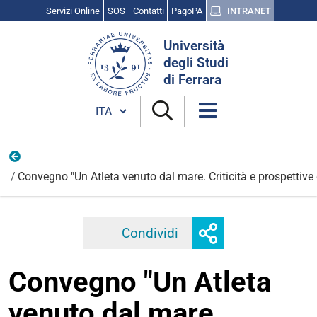
Servizi Online
SOS
Contatti
PagoPA
INTRANET
Cerca
Università
nel
degli Studi
sito
di Ferrara
Cambia lingua
Ottobre
Convegno "Un Atleta venuto dal mare. Criticità e prospettive d
Mostra
Condividi
Facebook
Twitter
Linkedi
o
nascondi
Convegno "Un Atleta
opzioni
di
venuto dal mare.
condivisione