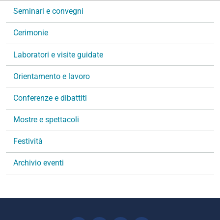
N
Seminari e convegni
a
v
Cerimonie
i
g
Laboratori e visite guidate
a
Orientamento e lavoro
z
i
Conferenze e dibattiti
o
n
Mostre e spettacoli
e
Festività
Archivio eventi