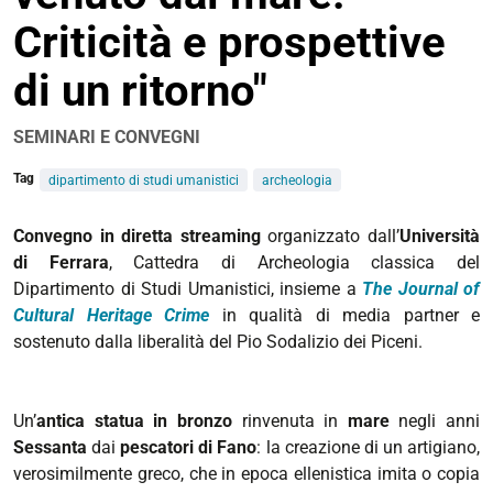
Criticità e prospettive
di un ritorno"
SEMINARI E CONVEGNI
Tag
dipartimento di studi umanistici
archeologia
https://www.unife.it/it/eventi/2021/ottobre/un-
Convegno in diretta streaming
organizzato dall’
Università
atleta-
di Ferrara
, Cattedra di Archeologia classica del
venuto-
Dipartimento di Studi Umanistici, insieme a
The Journal of
dal-
Cultural Heritage Crime
in qualità di media partner e
mare
sostenuto dalla liberalità del Pio Sodalizio dei Piceni.
Convegno
"Un
Un’
antica statua in bronzo
rinvenuta in
mare
negli anni
Atleta
Sessanta
dai
pescatori di Fano
: la creazione di un artigiano,
venuto
verosimilmente greco, che in epoca ellenistica imita o copia
dal