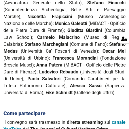
(Avvocatura Generale dello Stato);
Stefano Finocchi
(Soprintendenza Archeologia, Belle Arti e Paesaggio
Marche);
Nicoletta Frapiccini
(Museo Archeologico
Nazionale delle Marche);
Monica Galeotti
(MiBACT - Opificio
delle Pietre Dure di Firenze);
Giuditta Giardini
(Columbia
Law School);
Carmelo Malacrino
(Museo di Reggio
Calabria);
Stefano Marchegiani
(Comune di Fano);
Stefano
Medas
(Università Ca’ Foscari di Venezia);
Oscar Mei
(Università di Urbino);
Francesca Morandini
(Fondazione
Brescia Musei);
Anna Patera
(MiBACT - Opificio delle Pietre
Dure di Firenze);
Ludovico Rebaudo
(Università degli Studi
di Udine);
Paolo Salvatori
(Comando Carabinieri per la
Tutela Patrimonio Culturale);
Alessio Sassù
(Sapienza
Università di Roma);
Eike Schmidt
(Gallerie degli Uffizi)
Come partecipare
Il convegno sarà trasmesso in
diretta streaming
sul
canale