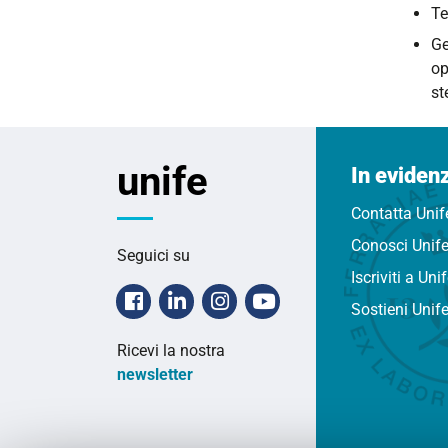
Te
Ge
op
st
unife
In eviden
Contatta Unif
Conosci Unif
Seguici su
Iscriviti a Uni
Facebook
Linkedin
Instagram
Youtube
Sostieni Unif
Ricevi la nostra
newsletter