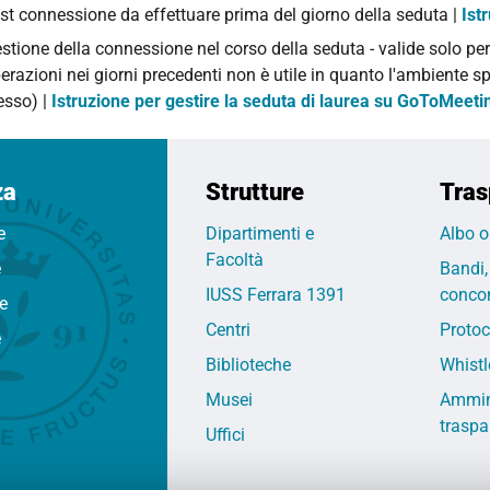
st connessione da effettuare prima del giorno della seduta |
Ist
stione della connessione nel corso della seduta -
valide solo per
erazioni nei giorni precedenti non è utile in quanto l'ambiente sp
esso) |
Istruzione per gestire la seduta di laurea su GoToMeeti
za
Strutture
Tras
e
Dipartimenti e
Albo o
Facoltà
e
Bandi,
IUSS Ferrara 1391
concor
fe
Centri
Protoc
e
Biblioteche
Whistl
Musei
Ammin
traspa
Uffici