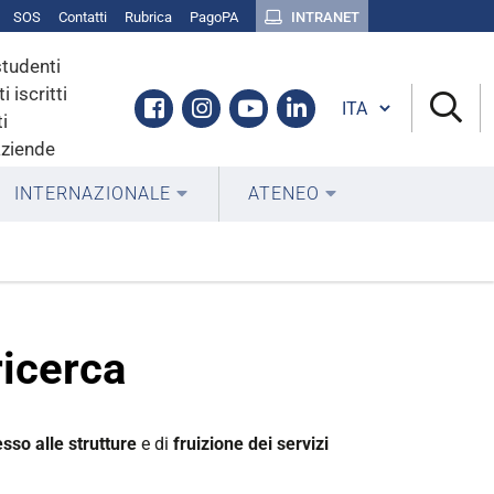
SOS
Contatti
Rubrica
PagoPA
INTRANET
studenti
i iscritti
Cambia lingua
Facebook
Instagram
Youtube
Linkedin
i
aziende
INTERNAZIONALE
ATENEO
ricerca
sso alle strutture
e di
fruizione dei servizi