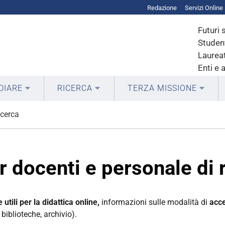
Redazione
Servizi Online
Futuri 
Student
Laureat
Enti e 
DIARE
RICERCA
TERZA MISSIONE
icerca
r docenti e personale di 
 utili per la didattica online,
informazioni sulle modalità di
acce
 biblioteche, archivio).