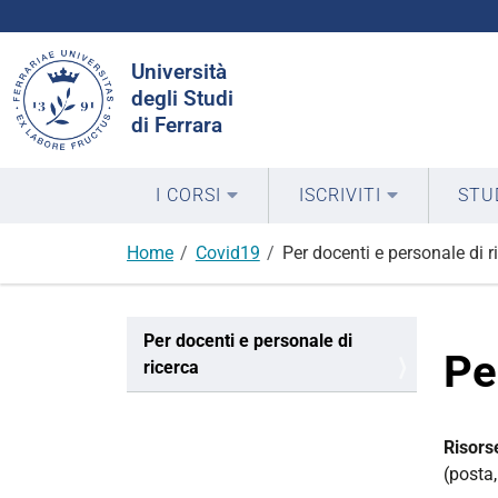
Cerca
Università
nel
degli Studi
sito
di Ferrara
I CORSI
ISCRIVITI
STU
Home
Covid19
Per docenti e personale di r
N
Per docenti e personale di
a
Pe
ricerca
v
i
g
Risorse
a
(posta,
z