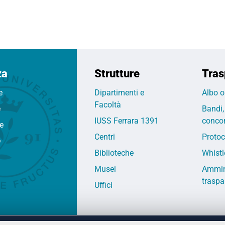
za
Strutture
Tras
e
Dipartimenti e
Albo o
Facoltà
e
Bandi,
IUSS Ferrara 1391
concor
fe
Centri
Protoc
e
Biblioteche
Whistl
Musei
Ammin
traspa
Uffici