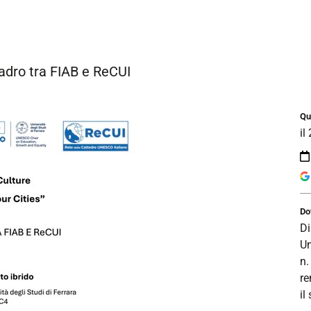
uadro tra FIAB e ReCUI
Qu
il
Do
Di
Un
n.
re
il 