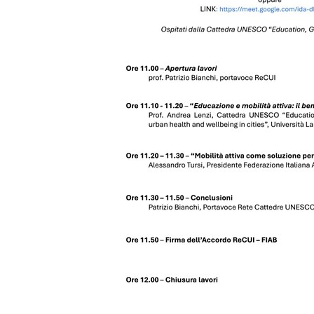
le-
aree-
urbane
Educazione
e
mobilità
attiva:
il
benessere
nelle
nostre
città.
Mobilità
attiva
come
soluzione
per
le