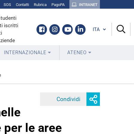
SOS
Contatti
Rubrica
PagoPA
INTRANET
studenti
i iscritti
Cambia lingua
Facebook
Instagram
Youtube
Linkedin
i
aziende
INTERNAZIONALE
ATENEO
e
Mostra
Condividi
Facebook
Twitter
Linke
o
elle
nascondi
opzioni
 per le aree
di
condivisione