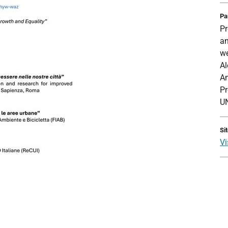
Pa
Pr
an
we
Al
Am
Pr
UN
Si
Vi