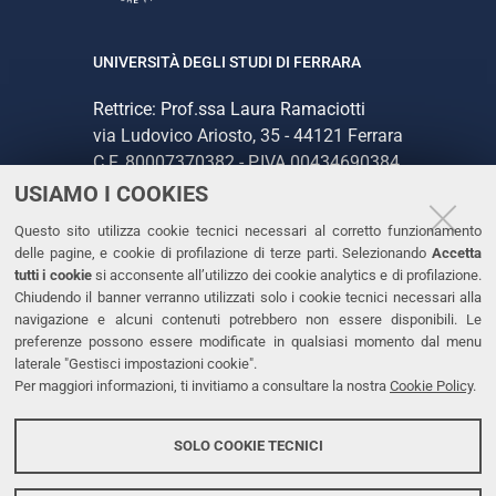
UNIVERSITÀ DEGLI STUDI DI FERRARA
Rettrice: Prof.ssa Laura Ramaciotti
via Ludovico Ariosto, 35 - 44121 Ferrara
C.F. 80007370382 - P.IVA 00434690384
USIAMO I COOKIES
CONTATTI
Questo sito utilizza cookie tecnici necessari al corretto funzionamento
delle pagine, e cookie di profilazione di terze parti. Selezionando
Accetta
Tel. +39 0532 293111
tutti i cookie
si acconsente all’utilizzo dei cookie analytics e di profilazione.
Chiudendo il banner verranno utilizzati solo i cookie tecnici necessari alla
Fax. +39 0532 293031
navigazione e alcuni contenuti potrebbero non essere disponibili. Le
PEC
preferenze possono essere modificate in qualsiasi momento dal menu
laterale "Gestisci impostazioni cookie".
Per maggiori informazioni, ti invitiamo a consultare la nostra
Cookie Policy
.
LINKS
Accessibilità
SOLO COOKIE TECNICI
Protezione dati personali