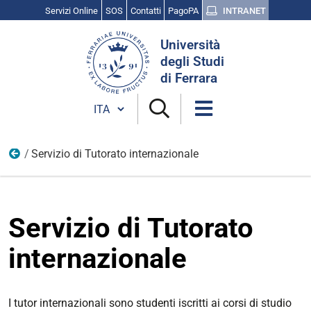
Servizi Online
SOS
Contatti
PagoPA
INTRANET
Cerca
Università
nel
degli Studi
sito
di Ferrara
Cambia lingua
Servizio di Tutorato internazionale
Internazionali
Servizio di Tutorato
internazionale
I tutor internazionali sono studenti iscritti ai corsi di studio