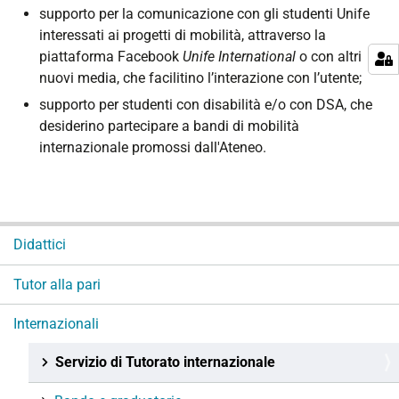
supporto per la comunicazione con gli studenti Unife
interessati ai progetti di mobilità, attraverso la
piattaforma Facebook
Unife International
o con altri
nuovi media, che facilitino l’interazione con l’utente;
supporto per studenti con disabilità e/o con DSA, che
desiderino partecipare a bandi di mobilità
internazionale promossi dall'Ateneo.
N
Didattici
a
v
Tutor alla pari
i
g
Internazionali
a
Servizio di Tutorato internazionale
z
i