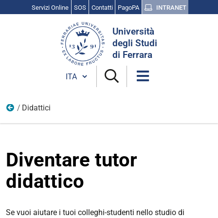
Servizi Online
SOS
Contatti
PagoPA
INTRANET
Cerca
Università
nel
degli Studi
sito
di Ferrara
Cambia lingua
Didattici
Diventa tutor
Diventare tutor
didattico
Se vuoi aiutare i tuoi colleghi-studenti nello studio di