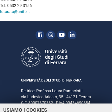
Tel. 0532 29 3156
tutorato@unife.it
Facebook
Instagram
Youtube
Linkedin
Università
degli Studi
di Ferrara
UNIVERSITÀ DEGLI STUDI DI FERRARA
Rettrice: Prof.ssa Laura Ramaciotti
via Ludovico Ariosto, 35 - 44121 Ferrara
C.F. 80007370382 - P.IVA 00434690384
USIAMO I COOKIES