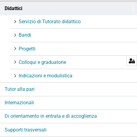
N
Didattici
a
v
Servizio di Tutorato didattico
i
g
Bandi
a
Progetti
z
i
Colloqui e graduatorie
o
n
Indicazioni e modulistica
e
Tutor alla pari
Internazionali
Di orientamento in entrata e di accoglienza
Supporti trasversali