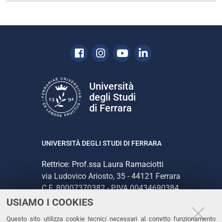
Facebook
Instagram
Youtube
Linkedin
Università
degli Studi
di Ferrara
UNIVERSITÀ DEGLI STUDI DI FERRARA
Rettrice: Prof.ssa Laura Ramaciotti
via Ludovico Ariosto, 35 - 44121 Ferrara
C.F. 80007370382 - P.IVA 00434690384
USIAMO I COOKIES
CONTATTI
Questo sito utilizza cookie tecnici necessari al corretto funzionamento