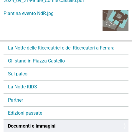
2024_09_27-Finale_Cortile Castello.pdf
Piantina evento NdR.jpg
N
La Notte delle Ricercatrici e dei Ricercatori a Ferrara
a
v
Gli stand in Piazza Castello
i
g
Sul palco
a
La Notte KIDS
z
i
Partner
o
n
Edizioni passate
e
Documenti e immagini