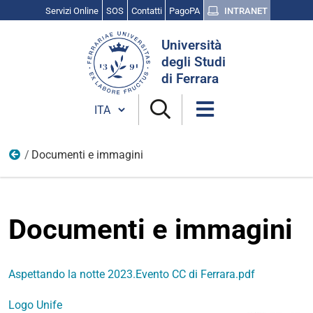
Servizi Online
SOS
Contatti
PagoPA
INTRANET
Cerca
Università
nel
degli Studi
sito
di Ferrara
Cambia lingua
Documenti e immagini
Notte delle Ricercatrici e dei Ricercatori
Documenti e immagini
Aspettando la notte 2023.Evento CC di Ferrara.pdf
Logo Unife