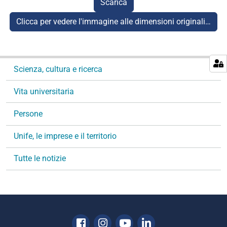
Scarica
Clicca per vedere l'immagine alle dimensioni originali…
N
Scienza, cultura e ricerca
a
v
Vita universitaria
i
g
Persone
a
Unife, le imprese e il territorio
z
i
Tutte le notizie
o
n
e
Facebook
Instagram
Youtube
Linkedin