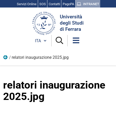
Servizi Online
SOS
Contatti
PagoPA
INTRANET
Cerca
Università
nel
degli Studi
sito
di Ferrara
Cambia lingua
relatori inaugurazione 2025.jpg
Vita Universitaria
relatori inaugurazione
2025.jpg