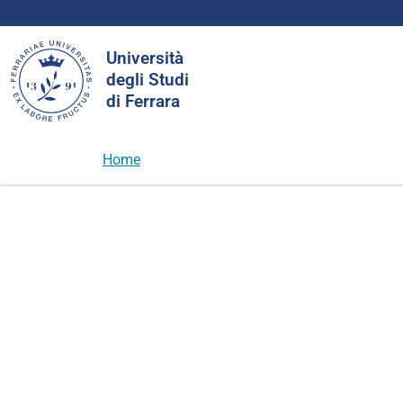
Cerca
Università
nel
degli Studi
sito
di Ferrara
Home