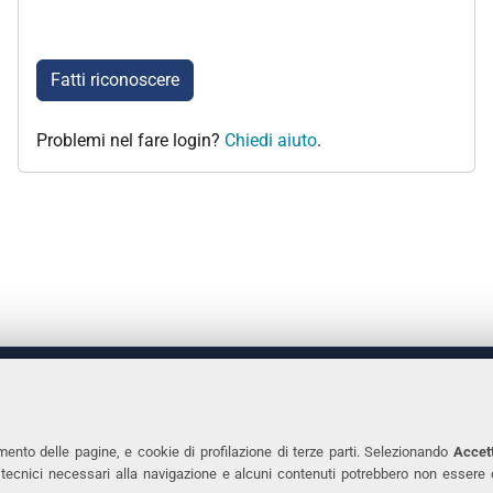
Fatti riconoscere
Problemi nel fare login?
Chiedi aiuto
.
 DEGLI STUDI DI FERRARA
CONTATTI
Prof.ssa Laura Ramaciotti
Tel. +39 0532 2931
mento delle pagine, e cookie di profilazione di terze parti. Selezionando
Accett
ie tecnici necessari alla navigazione e alcuni contenuti potrebbero non essere
co Ariosto, 35 - 44121 Ferrara
Fax. +39 0532 293