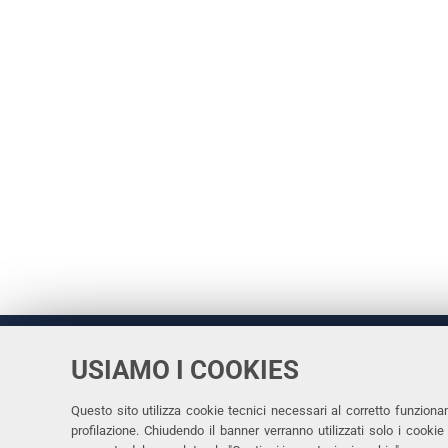
USIAMO I COOKIES
Università
UNIVERSITÀ
degli Studi
Rettrice: 
di Ferrara
Questo sito utilizza cookie tecnici necessari al corretto funziona
profilazione. Chiudendo il banner verranno utilizzati solo i cook
via Ludovi