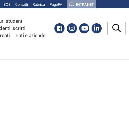
SOS
Contatti
Rubrica
PagoPA
INTRANET
uri studenti
Facebook
Instagram
Youtube
Linkedin
denti iscritti
reati
Enti e aziende