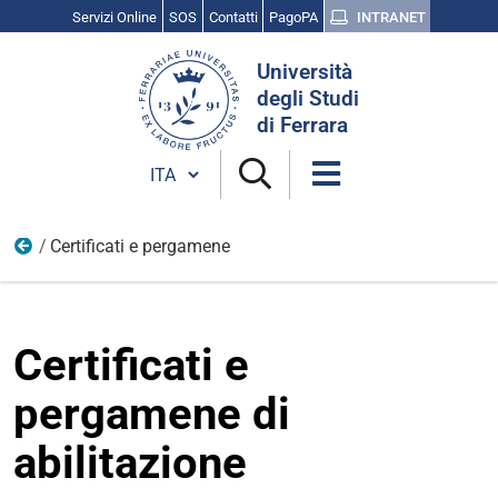
Servizi Online
SOS
Contatti
PagoPA
INTRANET
Cerca
Università
nel
degli Studi
sito
di Ferrara
Cambia lingua
Certificati e pergamene
Esami di stato
Certificati e
pergamene di
abilitazione