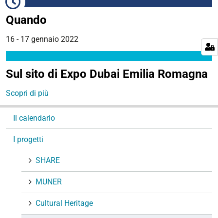
Quando
16 - 17 gennaio 2022
Sul sito di Expo Dubai Emilia Romagna
Scopri di più
N
Il calendario
a
v
I progetti
i
g
SHARE
a
MUNER
z
i
Cultural Heritage
o
n