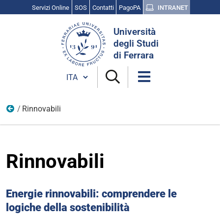
Servizi Online
SOS
Contatti
PagoPA
INTRANET
Cerca
Università
nel
degli Studi
sito
di Ferrara
Cambia lingua
Rinnovabili
I progetti
Rinnovabili
Energie rinnovabili: comprendere le
logiche della sostenibilità