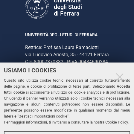
Università
degli Studi
di Ferrara
UNIVERSITÀ DEGLI STUDI DI FERRARA
Rettrice: Prof.ssa Laura Ramaciotti
via Ludovico Ariosto, 35 - 44121 Ferrara
C.F. 80007370382 - P.IVA 00434690384
USIAMO I COOKIES
CONTATTI
Questo sito utilizza cookie tecnici necessari al corretto funzionamento
delle pagine, e cookie di profilazione di terze parti. Selezionando
Accetta
Tel. +39 0532 293111
tutti i cookie
si acconsente all’utilizzo dei cookie analytics e di profilazione.
Chiudendo il banner verranno utilizzati solo i cookie tecnici necessari alla
Fax. +39 0532 293031
navigazione e alcuni contenuti potrebbero non essere disponibili. Le
PEC
preferenze possono essere modificate in qualsiasi momento dal menu
laterale "Gestisci impostazioni cookie".
Per maggiori informazioni, ti invitiamo a consultare la nostra
Cookie Policy
.
LINKS