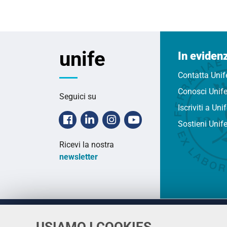
unife
In eviden
Contatta Unif
Conosci Unif
Seguici su
Iscriviti a Uni
Facebook
Linkedin
Instagram
Youtube
Sostieni Unif
Ricevi la nostra
newsletter
USIAMO I COOKIES
Università
UNIVERSITÀ