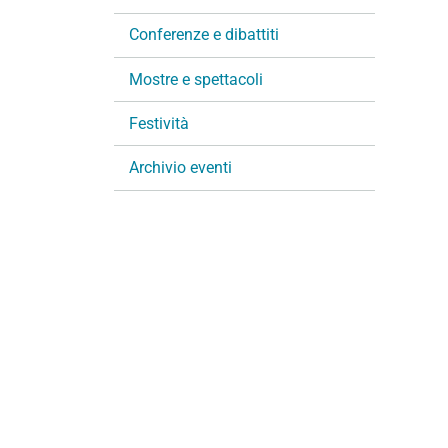
i
Conferenze e dibattiti
o
n
Mostre e spettacoli
e
Festività
Archivio eventi