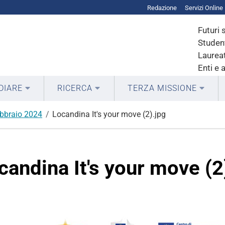
Redazione
Servizi Online
Futuri 
Student
Laureat
Enti e 
DIARE
RICERCA
TERZA MISSIONE
ebbraio 2024
Locandina It's your move (2).jpg
candina It's your move (2