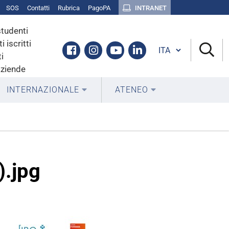
SOS
Contatti
Rubrica
PagoPA
INTRANET
studenti
i iscritti
Cambia lingua
Facebook
Instagram
Youtube
Linkedin
i
aziende
INTERNAZIONALE
ATENEO
).jpg