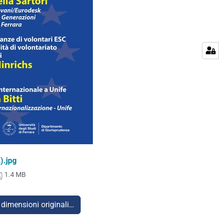
).jpg
1.4 MB
 dimensioni originali…