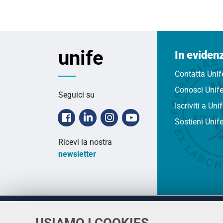
unife
In eviden
Contatta Unif
Conosci Unif
Seguici su
Iscriviti a Uni
Facebook
Linkedin
Instagram
Youtube
Sostieni Unif
Ricevi la nostra
newsletter
USIAMO I COOKIES
Università
UNIVERSITÀ