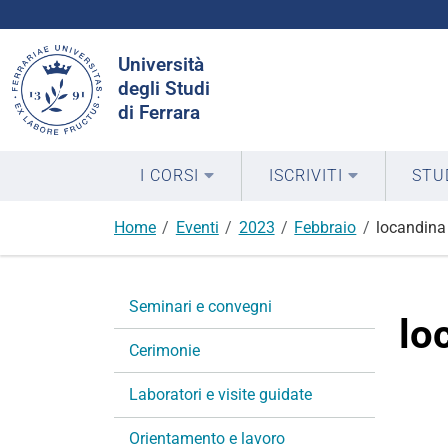
Cerca
Università
nel
degli Studi
sito
di Ferrara
I CORSI
ISCRIVITI
STU
Home
Eventi
2023
Febbraio
locandina
N
Seminari e convegni
a
lo
v
Cerimonie
i
g
Laboratori e visite guidate
a
Orientamento e lavoro
z