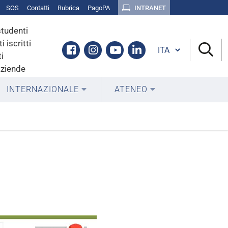
SOS
Contatti
Rubrica
PagoPA
INTRANET
studenti
i iscritti
Cambia lingua
Facebook
Instagram
Youtube
Linkedin
i
aziende
INTERNAZIONALE
ATENEO