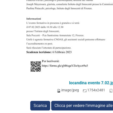
locandina evento 7.02.j
image/jpeg
1754x2481
Scarica
Clicca per vedere l'immagine alle