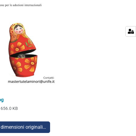
pg
656.0 KB
 dimensioni originali…