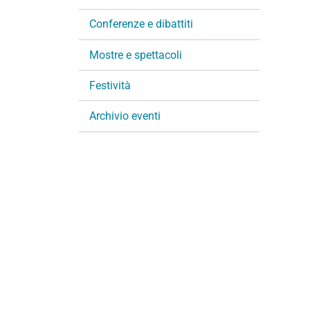
i
Conferenze e dibattiti
o
n
Mostre e spettacoli
e
Festività
Archivio eventi