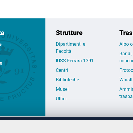
za
Strutture
Tras
e
Dipartimenti e
Albo o
Facoltà
e
Bandi,
IUSS Ferrara 1391
concor
fe
Centri
Protoc
e
Biblioteche
Whistl
Musei
Ammin
traspa
Uffici
 DEGLI STUDI DI FERRARA
CONTATTI