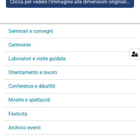
Clicca per vedere l'immagine alle dimensioni originali…
N
Seminari e convegni
a
v
Cerimonie
i
g
Laboratori e visite guidate
a
Orientamento e lavoro
z
i
Conferenze e dibattiti
o
n
Mostre e spettacoli
e
Festività
Archivio eventi