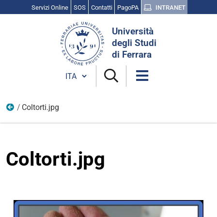
Servizi Online
SOS
Contatti
PagoPA
INTRANET
Cerca
Università
nel
degli Studi
sito
di Ferrara
Cambia lingua
Coltorti.jpg
Settembre
Coltorti.jpg