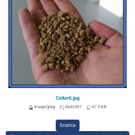
Coltorti.jpg
image/jpeg
464x387
47.3 KB
Scarica