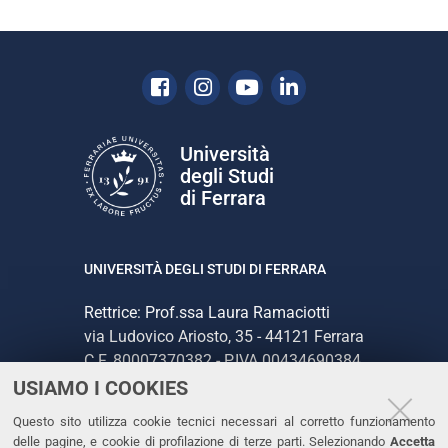
Facebook
Instagram
Youtube
Linkedin
Università
degli Studi
di Ferrara
UNIVERSITÀ DEGLI STUDI DI FERRARA
Rettrice: Prof.ssa Laura Ramaciotti
via Ludovico Ariosto, 35 - 44121 Ferrara
C.F. 80007370382 - P.IVA 00434690384
USIAMO I COOKIES
CONTATTI
Questo sito utilizza cookie tecnici necessari al corretto funzionamento
delle pagine, e cookie di profilazione di terze parti. Selezionando
Accetta