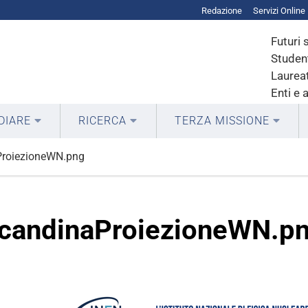
Redazione
Servizi Online
Futuri 
Student
Laureat
Enti e 
DIARE
RICERCA
TERZA MISSIONE
ProiezioneWN.png
candinaProiezioneWN.p