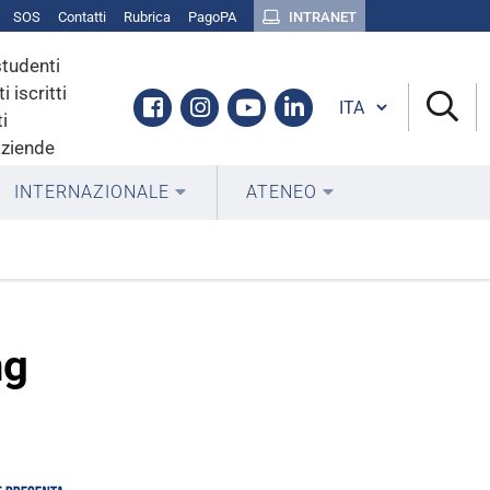
SOS
Contatti
Rubrica
PagoPA
INTRANET
studenti
i iscritti
Cambia lingua
Facebook
Instagram
Youtube
Linkedin
i
aziende
INTERNAZIONALE
ATENEO
ng