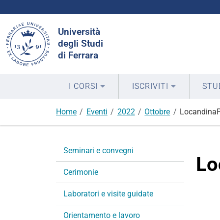
Cerca
Università
nel
degli Studi
sito
di Ferrara
I CORSI
ISCRIVITI
STU
Home
Eventi
2022
Ottobre
Locandina
N
Seminari e convegni
a
Lo
v
Cerimonie
i
g
Laboratori e visite guidate
a
Orientamento e lavoro
z