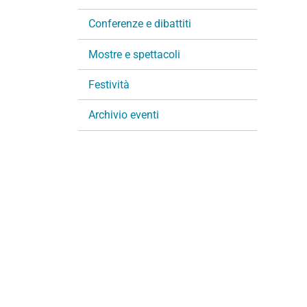
i
Conferenze e dibattiti
o
n
Mostre e spettacoli
e
Festività
Archivio eventi