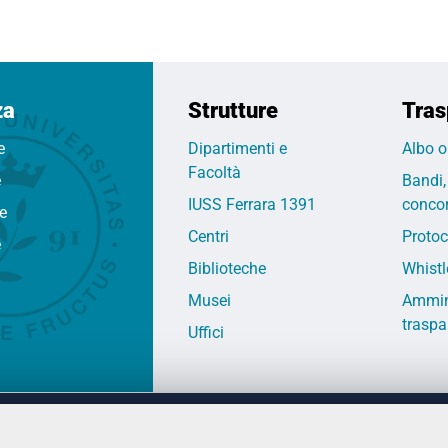
za
Strutture
Tras
e
Dipartimenti e
Albo o
Facoltà
e
Bandi,
IUSS Ferrara 1391
concor
fe
Centri
Protoc
e
Biblioteche
Whistl
Musei
Ammin
traspa
Uffici
 DEGLI STUDI DI FERRARA
CONTATTI