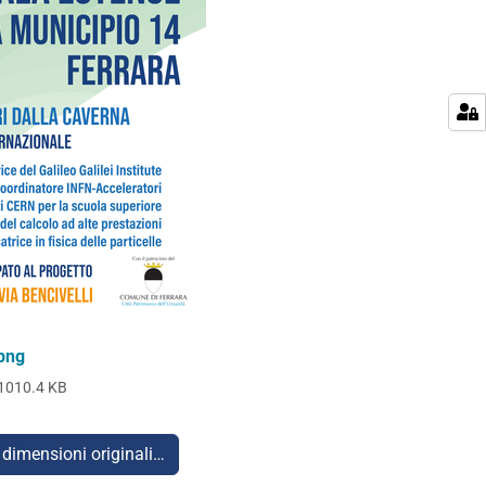
png
1010.4 KB
 dimensioni originali…