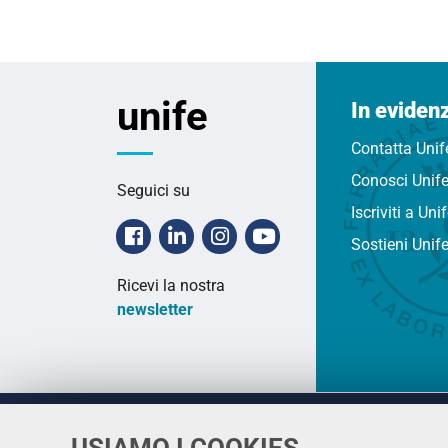
unife
In eviden
Contatta Unif
Conosci Unif
Seguici su
Iscriviti a Uni
Facebook
Linkedin
Instagram
Youtube
Sostieni Unif
Ricevi la nostra
newsletter
USIAMO I COOKIES
Università
UNIVERSITÀ