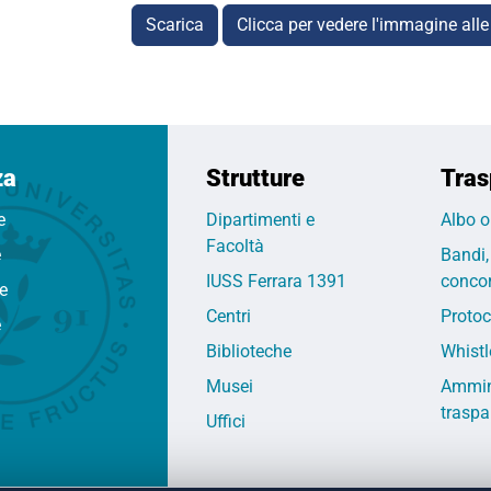
Scarica
Clicca per vedere l'immagine alle
za
Strutture
Tras
e
Dipartimenti e
Albo o
Facoltà
e
Bandi,
IUSS Ferrara 1391
concor
fe
Centri
Protoc
e
Biblioteche
Whistl
Musei
Ammin
traspa
Uffici