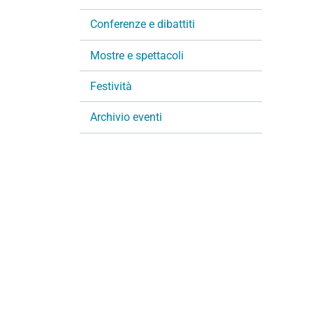
i
Conferenze e dibattiti
o
n
Mostre e spettacoli
e
Festività
Archivio eventi