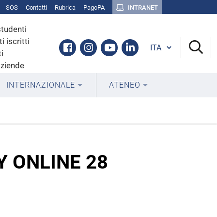
SOS
Contatti
Rubrica
PagoPA
INTRANET
studenti
i iscritti
Cambia lingua
Facebook
Instagram
Youtube
Linkedin
i
aziende
INTERNAZIONALE
ATENEO
Y ONLINE 28