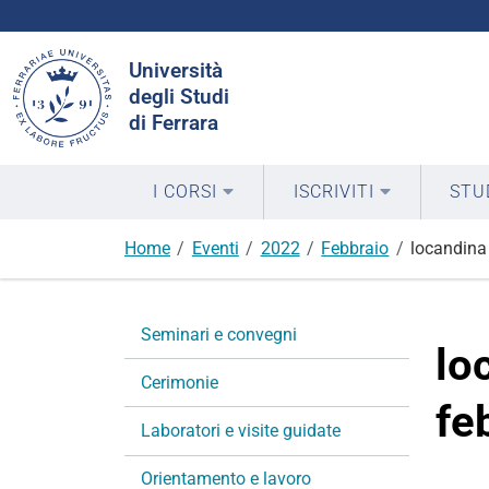
Cerca
Università
nel
degli Studi
sito
di Ferrara
I CORSI
ISCRIVITI
STU
Home
Eventi
2022
Febbraio
locandina
N
Seminari e convegni
a
lo
v
Cerimonie
i
fe
g
Laboratori e visite guidate
a
Orientamento e lavoro
z