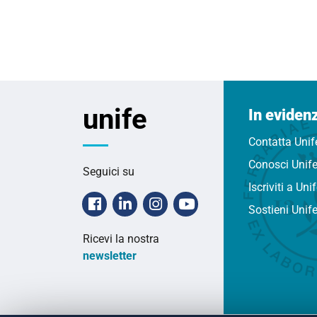
unife
In eviden
Contatta Unif
Conosci Unif
Seguici su
Iscriviti a Uni
Facebook
Linkedin
Instagram
Youtube
Sostieni Unif
Ricevi la nostra
newsletter