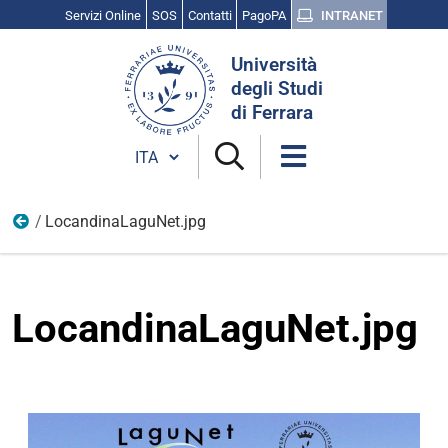
Servizi Online
SOS
Contatti
PagoPA
INTRANET
Cerca
Università
nel
degli Studi
sito
di Ferrara
Cambia lingua
LocandinaLaguNet.jpg
Giugno
LocandinaLaguNet.jpg