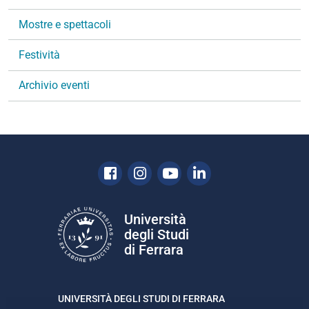
n
Mostre e spettacoli
e
Festività
Archivio eventi
Facebook
Instagram
Youtube
Linkedin
Università
degli Studi
di Ferrara
UNIVERSITÀ DEGLI STUDI DI FERRARA