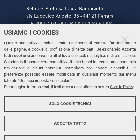
Rettrice: Prof.ssa Laura Ramaciotti
via Ludovico Ariosto, 35 - 44121 Ferrara
C.F. 80007370382 - P.IVA 00434690384
USIAMO I COOKIES
CONTATTI
Questo sito utilizza cookie tecnici necessari al corretto funzionamento
delle pagine, e cookie di profilazione di terze parti. Selezionando
Accetta
Tel. +39 0532 293111
tutti i cookie
si acconsente all’utilizzo dei cookie analytics e di profilazione.
Chiudendo il banner verranno utilizzati solo i cookie tecnici necessari alla
Fax. +39 0532 293031
navigazione e alcuni contenuti potrebbero non essere disponibili. Le
PEC
preferenze possono essere modificate in qualsiasi momento dal menu
laterale "Gestisci impostazioni cookie".
Per maggiori informazioni, ti invitiamo a consultare la nostra
Cookie Policy
.
LINKS
Accessibilità
SOLO COOKIE TECNICI
Protezione dati personali
Cookies
ACCETTA TUTTO