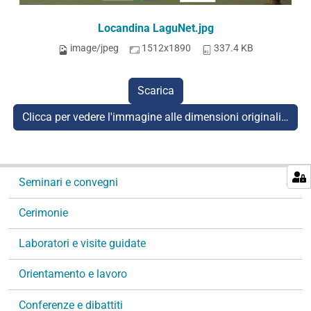
Locandina LaguNet.jpg
image/jpeg
1512x1890
337.4 KB
Scarica
Clicca per vedere l'immagine alle dimensioni originali…
N
Seminari e convegni
a
v
Cerimonie
i
g
Laboratori e visite guidate
a
Orientamento e lavoro
z
i
Conferenze e dibattiti
o