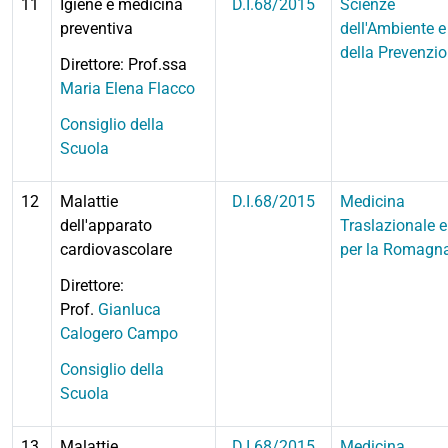
11
Igiene e medicina
D.I.68/2015
Scienze
preventiva
dell'Ambiente e
della Prevenzi
Direttore: Prof.ssa
Maria Elena Flacco
Consiglio della
Scuola
12
Malattie
D.I.68/2015
Medicina
dell'apparato
Traslazionale e
cardiovascolare
per la Romagn
Direttore:
Prof.
Gianluca
Calogero Campo
Consiglio della
Scuola
13
Malattie
D.I.68/2015
Medicina