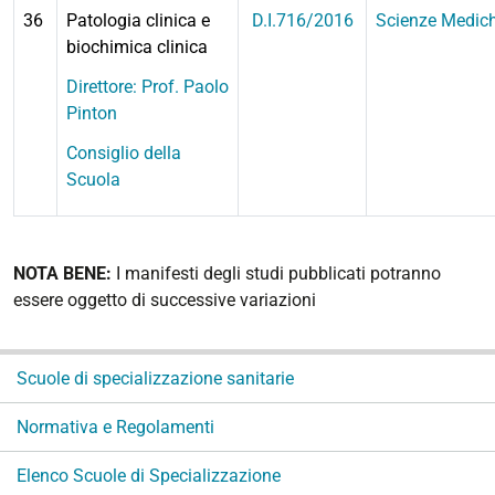
36
Patologia clinica e
D.I.716/2016
Scienze Medic
biochimica clinica
Direttore: Prof.
Paolo
Pinton
Consiglio della
Scuola
NOTA BENE:
I manifesti degli studi pubblicati potranno
essere oggetto di successive variazioni
N
Scuole di specializzazione sanitarie
a
v
Normativa e Regolamenti
i
g
Elenco Scuole di Specializzazione