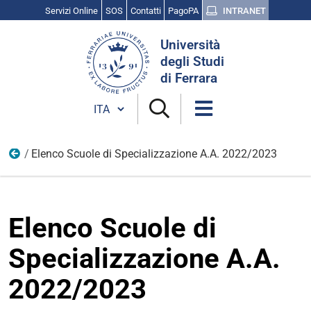
Servizi Online
SOS
Contatti
PagoPA
INTRANET
Cerca
Università
nel
degli Studi
sito
di Ferrara
Cambia lingua
Elenco Scuole di Specializzazione A.A. 2022/2023
Elenco Scuole di Specializzazione
Elenco Scuole di
Specializzazione A.A.
2022/2023