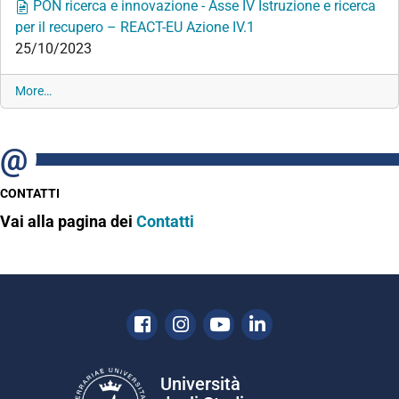
PON ricerca e innovazione - Asse IV Istruzione e ricerca
per il recupero – REACT-EU Azione IV.1
25/10/2023
A
More…
v
v
i
s
i
CONTATTI
-
Vai alla pagina dei
Contatti
Facebook
Instagram
Youtube
Linkedin
Università