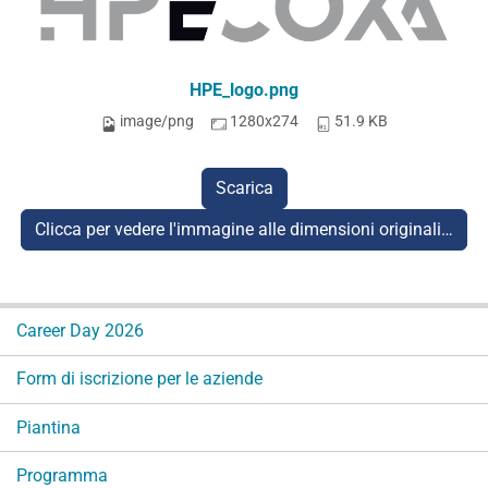
HPE_logo.png
image/png
1280x274
51.9 KB
Scarica
Clicca per vedere l'immagine alle dimensioni originali…
N
Career Day 2026
a
v
Form di iscrizione per le aziende
i
g
Piantina
a
Programma
z