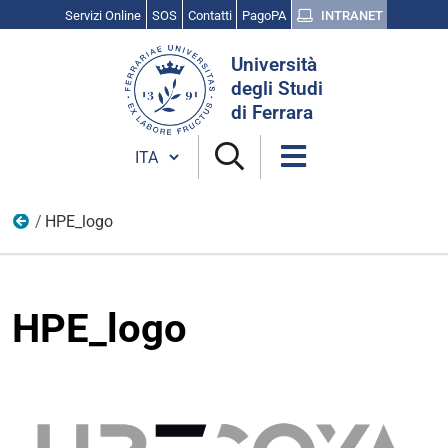
Servizi Online
SOS
Contatti
PagoPA
INTRANET
Cerca
Università
nel
degli Studi
sito
di Ferrara
Cambia lingua
HPE_logo
Loghi_aziende
HPE_logo