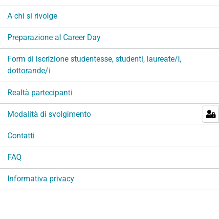
i
A chi si rivolge
o
n
Preparazione al Career Day
e
Form di iscrizione studentesse, studenti, laureate/i,
dottorande/i
Realtà partecipanti
Modalità di svolgimento
Contatti
FAQ
Informativa privacy