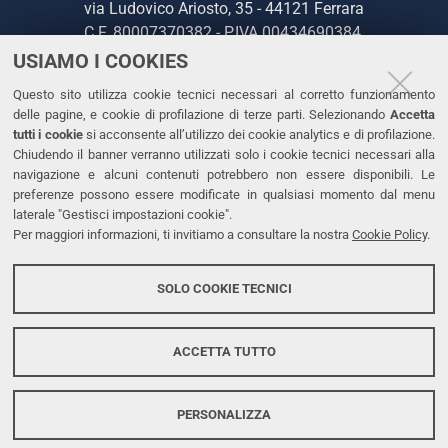
via Ludovico Ariosto, 35 - 44121 Ferrara
C.F. 80007370382 - P.IVA 00434690384
USIAMO I COOKIES
CONTATTI
Questo sito utilizza cookie tecnici necessari al corretto funzionamento
delle pagine, e cookie di profilazione di terze parti. Selezionando
Accetta
Tel. +39 0532 293111
tutti i cookie
si acconsente all’utilizzo dei cookie analytics e di profilazione.
Chiudendo il banner verranno utilizzati solo i cookie tecnici necessari alla
Fax. +39 0532 293031
navigazione e alcuni contenuti potrebbero non essere disponibili. Le
PEC
preferenze possono essere modificate in qualsiasi momento dal menu
laterale "Gestisci impostazioni cookie".
Per maggiori informazioni, ti invitiamo a consultare la nostra
Cookie Policy
.
LINKS
Accessibilità
SOLO COOKIE TECNICI
Protezione dati personali
Cookies
ACCETTA TUTTO
PERSONALIZZA
Copyright @ 2026, Università di Ferrara